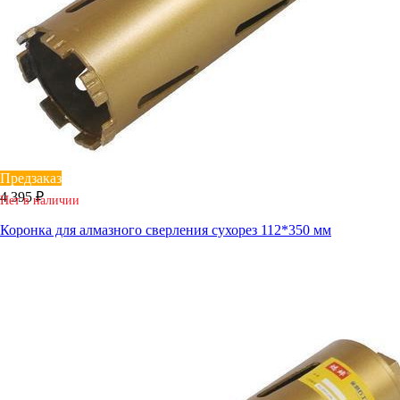
Предзаказ
4 395 ₽
Нет в наличии
Коронка для алмазного сверления сухорез 112*350 мм