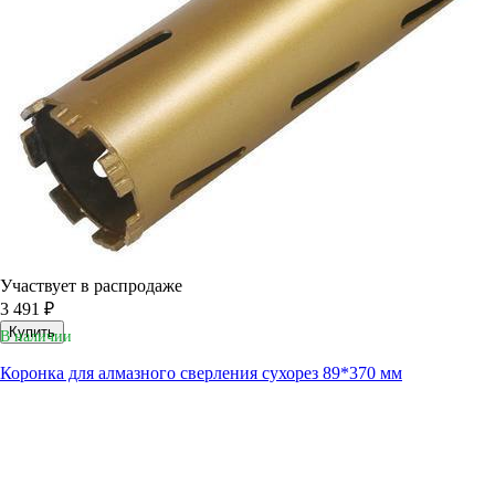
Участвует в распродаже
3 491 ₽
Купить
В наличии
Коронка для алмазного сверления сухорез 89*370 мм