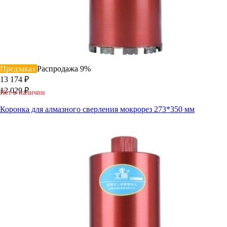
Предзаказ
Распродажа
9%
13 174 ₽
12 029 ₽
Нет в наличии
Коронка для алмазного сверления мокрорез 273*350 мм