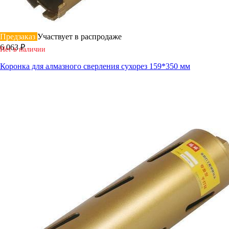
Предзаказ
Участвует в распродаже
6 063 ₽
Нет в наличии
Коронка для алмазного сверления сухорез 159*350 мм