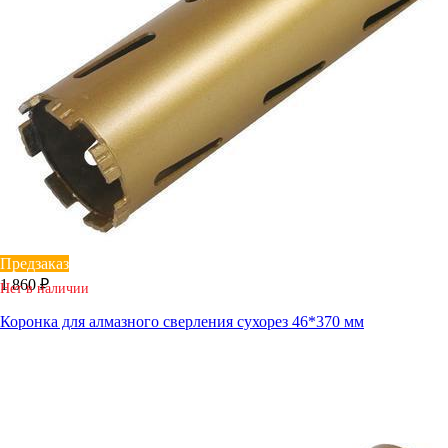
Предзаказ
1 860 ₽
Нет в наличии
Коронка для алмазного сверления сухорез 46*370 мм