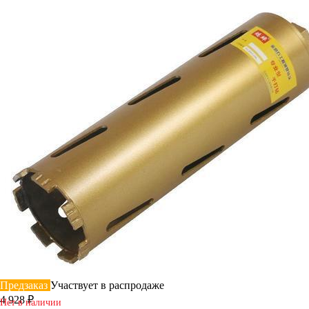
Предзаказ
Участвует в распродаже
4 928 ₽
Нет в наличии