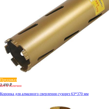
Предзаказ
2 499 ₽
Нет в наличии
Коронка для алмазного сверления сухорез 63*370 мм