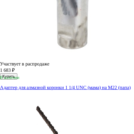
Участвует в распродаже
1 683 ₽
Купить
В наличии
Адаптер для алмазной коронки 1 1/4 UNC (мама) на M22 (папа)