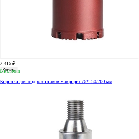
2 316 ₽
Купить
В наличии
Коронка для подрозетников мокрорез 76*150/200 мм