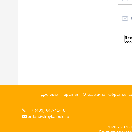
Я с
усл
Доставка
Гарантия
О магазине
Обратная с
+7 (499) 647-41-48
order@stroykatools.ru
2020 - 2026
Интернет-магаз