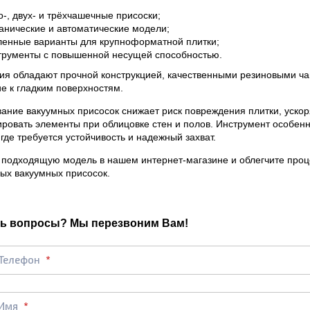
о-, двух- и трёхчашечные присоски;
анические и автоматические модели;
ленные варианты для крупноформатной плитки;
трументы с повышенной несущей способностью.
ия обладают прочной конструкцией, качественными резиновыми ч
е к гладким поверхностям.
ание вакуумных присосок снижает риск повреждения плитки, ускор
ровать элементы при облицовке стен и полов. Инструмент особен
где требуется устойчивость и надежный захват.
подходящую модель в нашем интернет-магазине и облегчите проце
ых вакуумных присосок.
ь вопросы? Мы перезвоним Вам!
Телефон
Имя