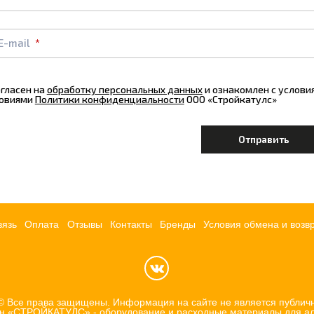
E-mail
огласен на
обработку персональных данных
и ознакомлен с услов
овиями
Политики конфиденциальности
ООО «Стройкатулс»
вязь
Оплата
Отзывы
Контакты
Бренды
Условия обмена и возв
 © Все права защищены. Информация на сайте не является публич
ин «СТРОЙКАТУЛС» - оборудование и расходные материалы для ал