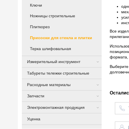
Ключи
одн
мех
Ножницы строительные
уси
инс
Плиткорез
Все издел
прилегани
Присоски для стекла и плитки
Использов
Терка шлифовальная
позициони
формата, 
Измерительный инструмент
Выберите 
долговечн
Табуреты тележки строительные
Расходные материалы
Осталис
Запчасти
Электромонтажная продукция
Уценка