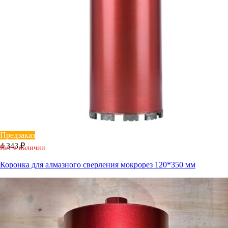
Предзаказ
4 343 ₽
Нет в наличии
Коронка для алмазного сверления мокрорез 120*350 мм