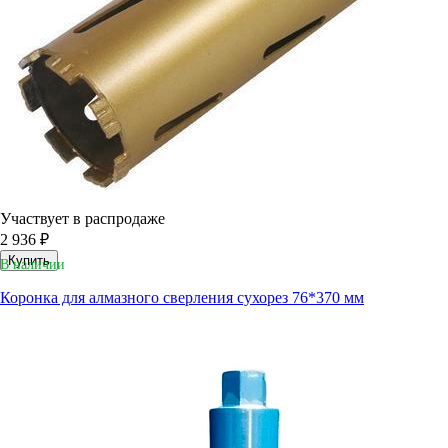
Участвует в распродаже
2 936 ₽
Купить
В наличии
Коронка для алмазного сверления сухорез 76*370 мм