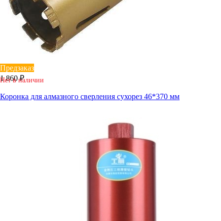
Предзаказ
1 860 ₽
Нет в наличии
Коронка для алмазного сверления сухорез 46*370 мм