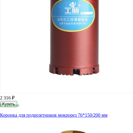
2 316 ₽
Купить
В наличии
Коронка для подрозетников мокрорез 76*150/200 мм