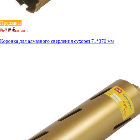
Предзаказ
2 708 ₽
Нет в наличии
Коронка для алмазного сверления сухорез 71*370 мм