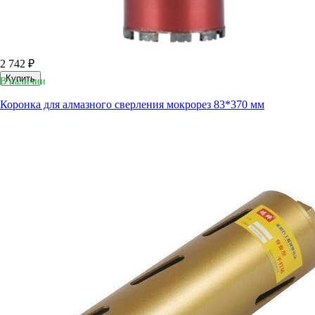
2 742 ₽
Купить
В наличии
Коронка для алмазного сверления мокрорез 83*370 мм