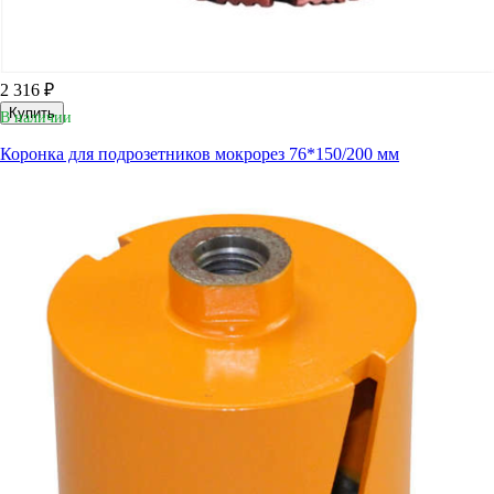
2 316 ₽
Купить
В наличии
Коронка для подрозетников мокрорез 76*150/200 мм