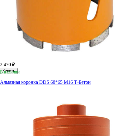
2 470 ₽
Купить
В наличии
Алмазная коронка DDS 68*65 М16 Т-Бетон