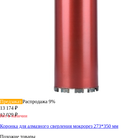
Предзаказ
Распродажа
9%
13 174 ₽
12 029 ₽
Нет в наличии
Коронка для алмазного сверления мокрорез 273*350 мм
Похожие товары