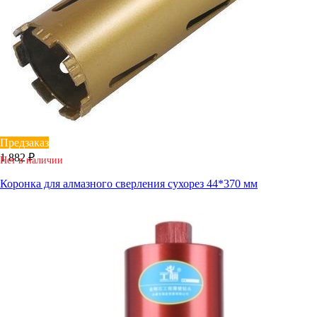
Предзаказ
1 882 ₽
Нет в наличии
Коронка для алмазного сверления сухорез 44*370 мм