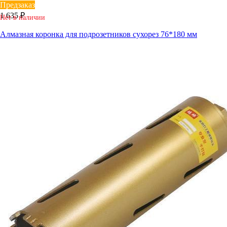
Предзаказ
1 635 ₽
Нет в наличии
Алмазная коронка для подрозетников сухорез 76*180 мм