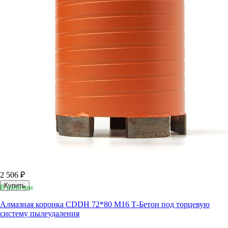
2 506 ₽
Купить
В наличии
Алмазная коронка CDDH 72*80 М16 Т-Бетон под торцевую
систему пылеудаления