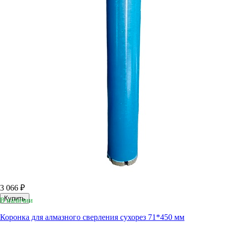
3 066 ₽
Купить
В наличии
Коронка для алмазного сверления сухорез 71*450 мм