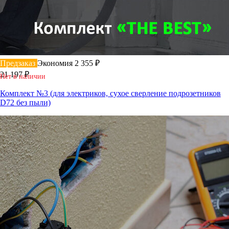
Предзаказ
Экономия 2 355 ₽
21 197 ₽
Нет в наличии
Комплект №3 (для электриков, сухое сверление подрозетников
D72 без пыли)