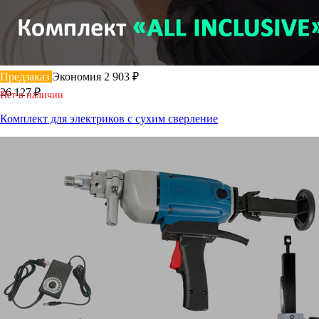
Предзаказ
Экономия 2 903 ₽
26 127 ₽
Нет в наличии
Комплект для электриков c сухим сверление