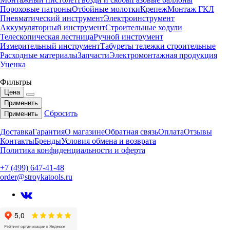
Пороховые патроны
Отбойные молотки
Крепеж
Монтаж ГКЛ
Пневматический инструмент
Электроинструмент
Аккумуляторный инструмент
Строительные ходули
Телескопическая лестница
Ручной инструмент
Измерительный инструмент
Табуреты тележки строительные
Расходные материалы
Запчасти
Электромонтажная продукция
Уценка
Фильтры
Цена
Применить
Сбросить
Применить
Доставка
Гарантия
О магазине
Обратная связь
Оплата
Отзывы
Контакты
Бренды
Условия обмена и возврата
Политика конфиденциальности и оферта
+7 (499) 647-41-48
order@stroykatools.ru