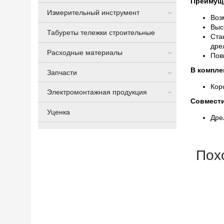
Преимущ
Измерительный инструмент
Воз
Выс
Табуреты тележки строительные
Ста
дре
Расходные материалы
Пов
В компле
Запчасти
Коро
Электромонтажная продукция
Совмест
Уценка
Дре
Пох