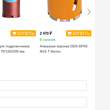
КУПИТЬ
КУПИТЬ
2 470 ₽
2 506 ₽
В наличии
В наличи
для подрозетников
Алмазная коронка DDS 68*65
Алмазна
 76*150/200 мм
М16 Т-Бетон
М16 Т-Бе
систему