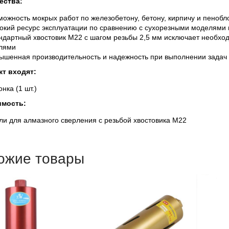
ества:
можность мокрых работ по железобетону, бетону, кирпичу и пенобл
окий ресурс эксплуатации по сравнению с сухорезными моделями 
ндартный хвостовик M22 с шагом резьбы 2,5 мм исключает необход
лями
ышенная производительность и надежность при выполнении задач
кт входят:
нка (1 шт.)
имость:
ли для алмазного сверления с резьбой хвостовика M22
ожие товары