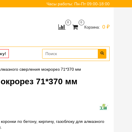
Часы работы: Пн-Пт 09:00-18:00
0
0
0 ₽
Корзина:
ку!
алмазного сверления мокрорез 71*370 мм
окрорез 71*370 мм
оронки по бетону, кирпичу, газоблоку для алмазного
.