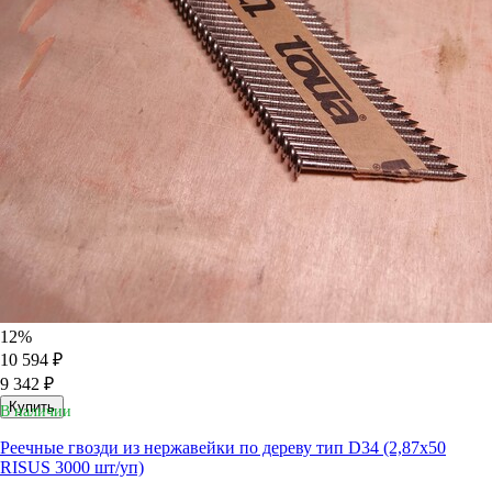
12%
10 594 ₽
9 342 ₽
Купить
В наличии
Реечные гвозди из нержавейки по дереву тип D34 (2,87х50
RISUS 3000 шт/уп)