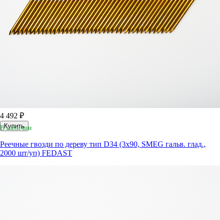
4 492 ₽
Купить
В наличии
Реечные гвозди по дереву тип D34 (3х90, SMEG гальв. глад.,
2000 шт/уп) FEDAST