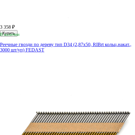
3 358 ₽
Купить
В наличии
Реечные гвозди по дереву тип D34 (2,87х50, RIBrt кольц.накат.,
3000 шт/уп) FEDAST