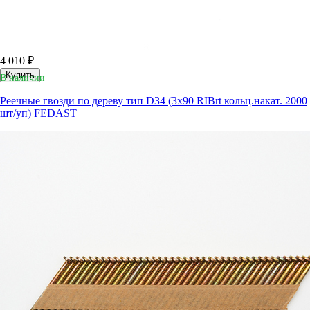
4 010 ₽
Купить
В наличии
Реечные гвозди по дереву тип D34 (3х90 RIBrt кольц.накат. 2000
шт/уп) FEDAST