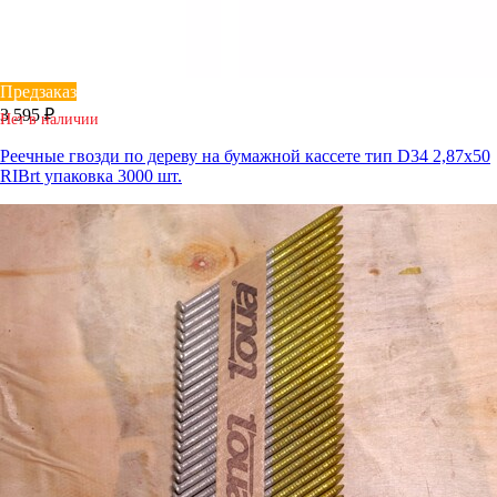
Предзаказ
3 595 ₽
Нет в наличии
Реечные гвозди по дереву на бумажной кассете тип D34 2,87х50
RIBrt упаковка 3000 шт.