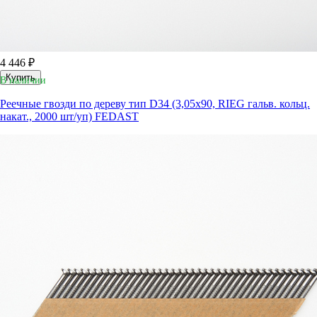
4 446 ₽
Купить
В наличии
Реечные гвозди по дереву тип D34 (3,05х90, RIEG гальв. кольц.
накат., 2000 шт/уп) FEDAST