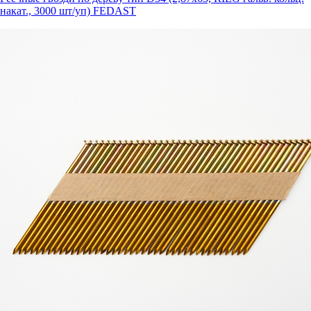
накат., 3000 шт/уп) FEDAST