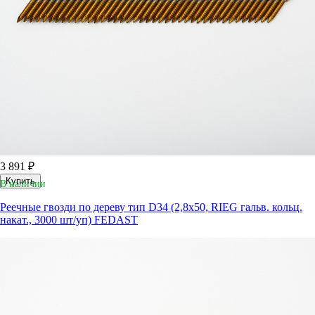
3 891 ₽
Купить
В наличии
Реечные гвозди по дереву тип D34 (2,8х50, RIEG гальв. кольц.
накат., 3000 шт/уп) FEDAST