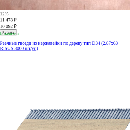
12%
11 478 ₽
10 092 ₽
Купить
В наличии
Реечные гвозди из нержавейки по дереву тип D34 (2,87х63
RISUS 3000 шт/уп)