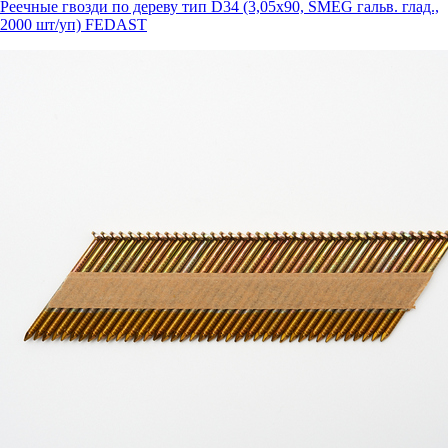
Реечные гвозди по дереву тип D34 (3,05х90, SMEG гальв. глад.,
2000 шт/уп) FEDAST