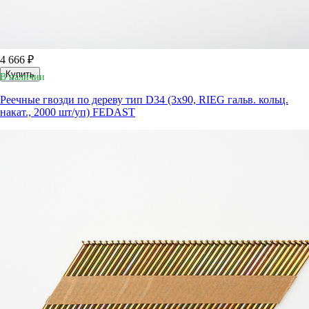
4 666 ₽
Купить
В наличии
Реечные гвозди по дереву тип D34 (3х90, RIEG гальв. кольц.
накат., 2000 шт/уп) FEDAST