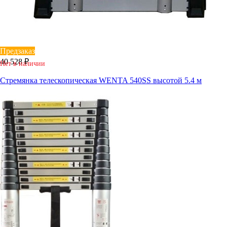
Предзаказ
40 528 ₽
Нет в наличии
Стремянка телескопическая WENTA 540SS высотой 5.4 м