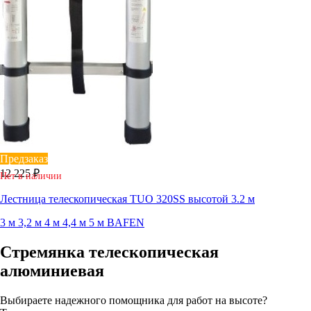
Предзаказ
12 225 ₽
Нет в наличии
Лестница телескопическая TUO 320SS высотой 3.2 м
3 м
3,2 м
4 м
4,4 м
5 м
BAFEN
Стремянка телескопическая
алюминиевая
Выбираете надежного помощника для работ на высоте?