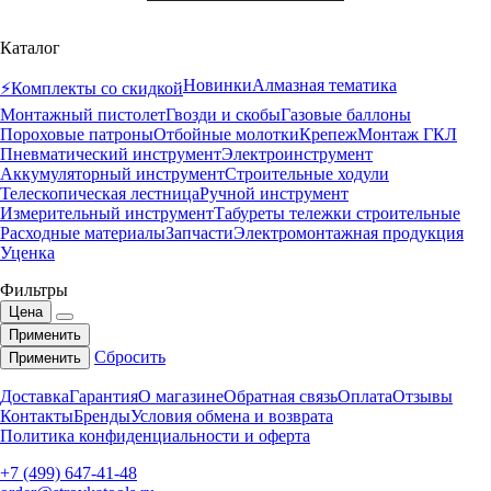
Каталог
Новинки
Алмазная тематика
⚡️Комплекты со скидкой
Монтажный пистолет
Гвозди и скобы
Газовые баллоны
Пороховые патроны
Отбойные молотки
Крепеж
Монтаж ГКЛ
Пневматический инструмент
Электроинструмент
Аккумуляторный инструмент
Строительные ходули
Телескопическая лестница
Ручной инструмент
Измерительный инструмент
Табуреты тележки строительные
Расходные материалы
Запчасти
Электромонтажная продукция
Уценка
Фильтры
Цена
Применить
Сбросить
Применить
Доставка
Гарантия
О магазине
Обратная связь
Оплата
Отзывы
Контакты
Бренды
Условия обмена и возврата
Политика конфиденциальности и оферта
+7 (499) 647-41-48