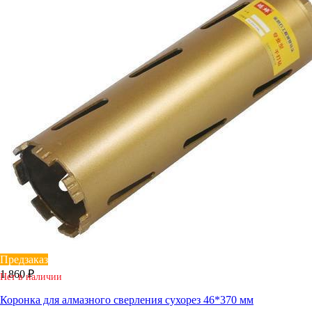
Предзаказ
1 860 ₽
Нет в наличии
Коронка для алмазного сверления сухорез 46*370 мм