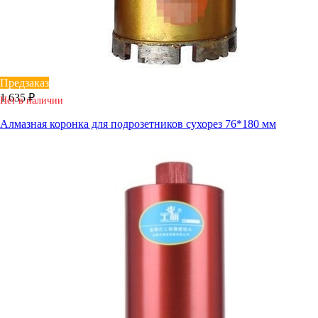
Предзаказ
1 635 ₽
Нет в наличии
Алмазная коронка для подрозетников сухорез 76*180 мм