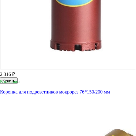
2 316 ₽
Купить
В наличии
Коронка для подрозетников мокрорез 76*150/200 мм