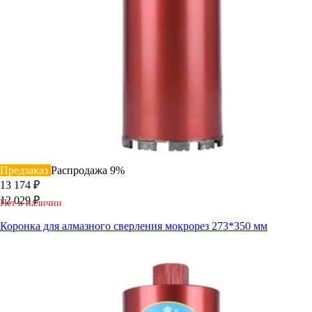
Предзаказ
Распродажа
9%
13 174 ₽
12 029 ₽
Нет в наличии
Коронка для алмазного сверления мокрорез 273*350 мм