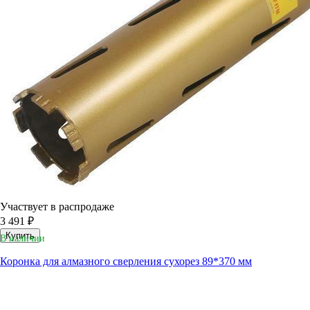
Участвует в распродаже
3 491 ₽
Купить
В наличии
Коронка для алмазного сверления сухорез 89*370 мм