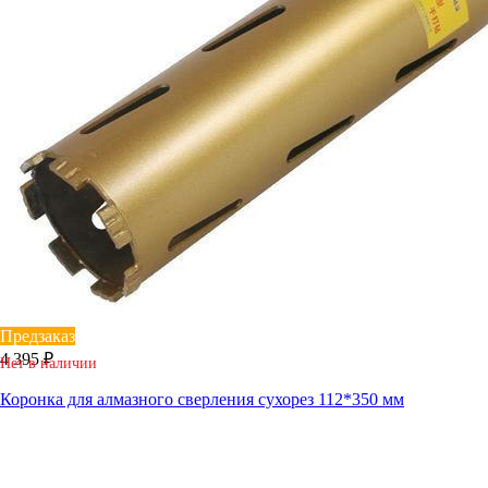
Предзаказ
4 395 ₽
Нет в наличии
Коронка для алмазного сверления сухорез 112*350 мм