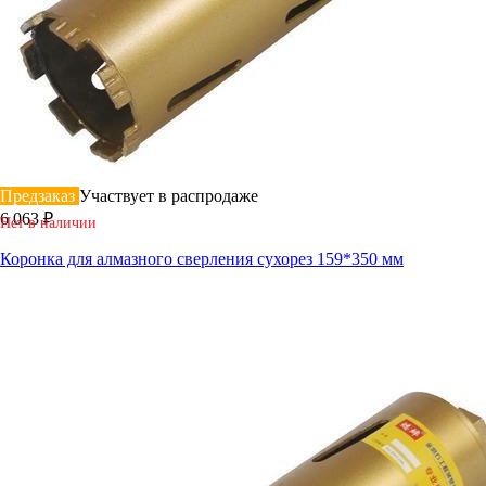
Предзаказ
Участвует в распродаже
6 063 ₽
Нет в наличии
Коронка для алмазного сверления сухорез 159*350 мм