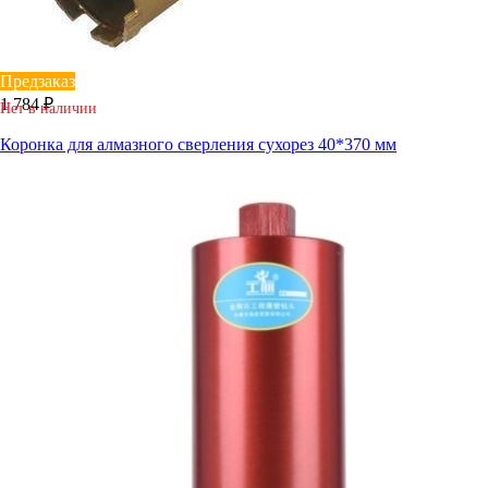
Предзаказ
1 784 ₽
Нет в наличии
Коронка для алмазного сверления сухорез 40*370 мм