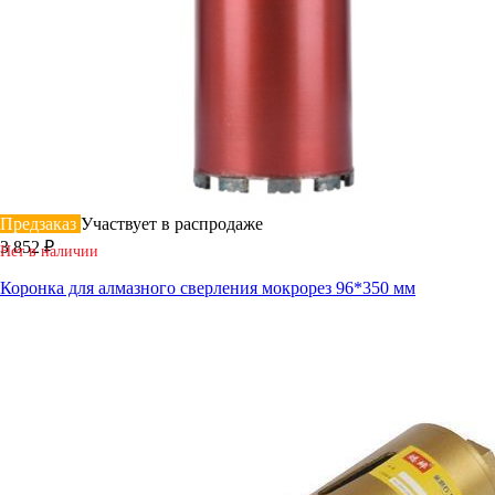
Предзаказ
Участвует в распродаже
3 852 ₽
Нет в наличии
Коронка для алмазного сверления мокрорез 96*350 мм