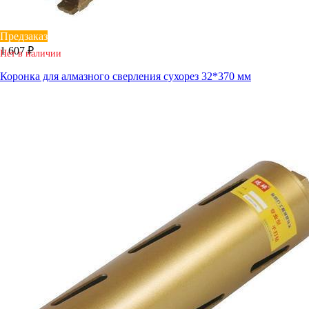
Предзаказ
1 607 ₽
Нет в наличии
Коронка для алмазного сверления сухорез 32*370 мм