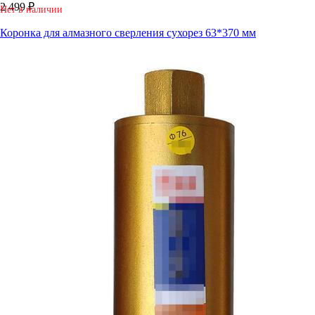
2 499 ₽
Нет в наличии
Коронка для алмазного сверления сухорез 63*370 мм