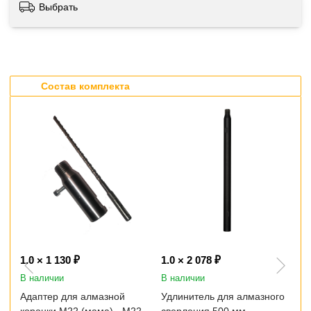
Выбрать
Состав комплекта
1.0 × 1 130 ₽
1.0 × 2 078 ₽
1
В наличии
В наличии
В
Адаптер для алмазной
Удлинитель для алмазного
Н
коронки M22 (мама) - M22
сверления 500 мм
а