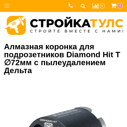
0
0
Алмазная коронка для
подрозетников Diamond Hit Т
∅72мм с пылеудалением
Дельта