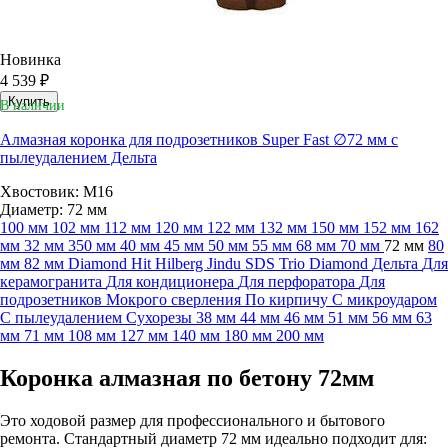
Новинка
4 539 ₽
Купить
В наличии
Алмазная коронка для подрозетников Super Fast ∅72 мм с
пылеудалением Дельта
Хвостовик: М16
Диаметр: 72 мм
100 мм
102 мм
112 мм
120 мм
122 мм
132 мм
150 мм
152 мм
162
мм
32 мм
350 мм
40 мм
45 мм
50 мм
55 мм
68 мм
70 мм
72 мм
80
мм
82 мм
Diamond Hit
Hilberg
Jindu
SDS
Trio Diamond
Дельта
Для
керамогранита
Для кондиционера
Для перфоратора
Для
подрозетников
Мокрого сверления
По кирпичу
С микроударом
С пылеудалением
Сухорезы
38 мм
44 мм
46 мм
51 мм
56 мм
63
мм
71 мм
108 мм
127 мм
140 мм
180 мм
200 мм
Коронка алмазная по бетону 72мм
Это ходовой размер для профессионального и бытового
ремонта. Стандартный диаметр 72 мм идеально подходит для: