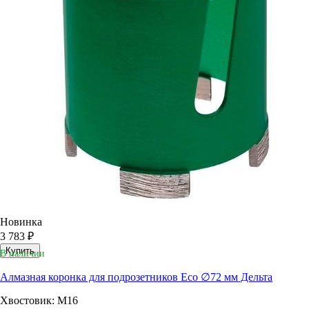
Новинка
3 783 ₽
Купить
В наличии
Алмазная коронка для подрозетников Eco ∅72 мм Дельта
Хвостовик: М16