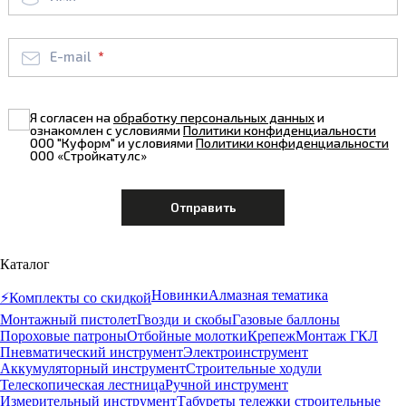
E-mail
Я согласен на
обработку персональных данных
и
ознакомлен с условиями
Политики конфиденциальности
ООО "Куформ" и условиями
Политики конфиденциальности
ООО «Стройкатулс»
Каталог
Новинки
Алмазная тематика
⚡️Комплекты со скидкой
Монтажный пистолет
Гвозди и скобы
Газовые баллоны
Пороховые патроны
Отбойные молотки
Крепеж
Монтаж ГКЛ
Пневматический инструмент
Электроинструмент
Аккумуляторный инструмент
Строительные ходули
Телескопическая лестница
Ручной инструмент
Измерительный инструмент
Табуреты тележки строительные