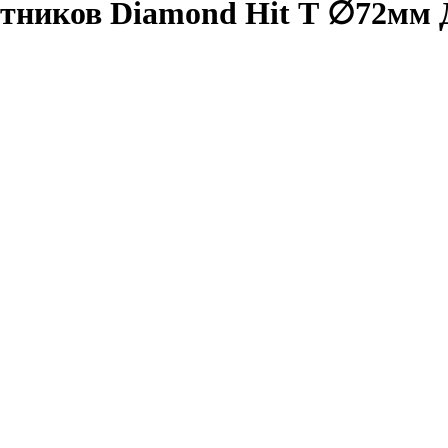
етников Diamond Hit Т ∅72мм 