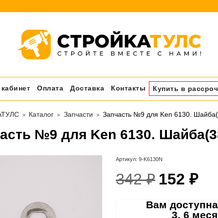
 кабинет
Оплата
Доставка
Контакты
Купить в рассроч
АТУЛС
Каталог
Запчасти
Запчасть №9 для Ken 6130. Шайба(
асть №9 для Ken 6130. Шайба(3
Артикул:
9-K6130N
342 ₽
152 ₽
Вам доступна
3, 6 мес