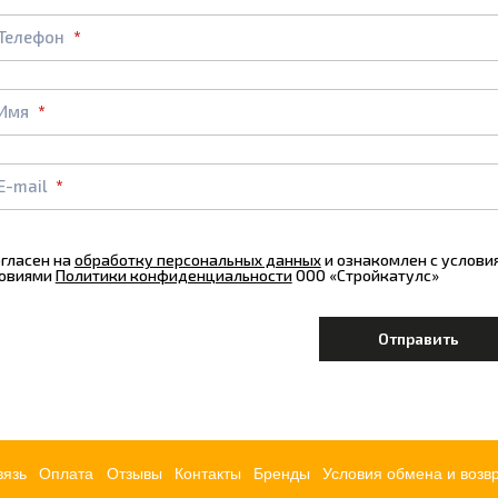
Телефон
Имя
E-mail
огласен на
обработку персональных данных
и ознакомлен с услов
овиями
Политики конфиденциальности
ООО «Стройкатулс»
вязь
Оплата
Отзывы
Контакты
Бренды
Условия обмена и возв