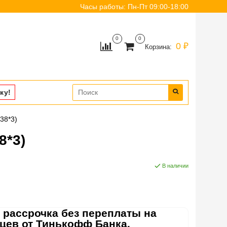
Часы работы: Пн-Пт 09:00-18:00
0
0
0 ₽
Корзина:
ку!
38*3)
8*3)
В наличии
 рассрочка без переплаты на
яцев от Тинькофф Банка.