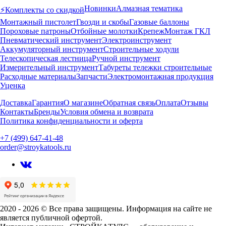
Новинки
Алмазная тематика
⚡️Комплекты со скидкой
Монтажный пистолет
Гвозди и скобы
Газовые баллоны
Пороховые патроны
Отбойные молотки
Крепеж
Монтаж ГКЛ
Пневматический инструмент
Электроинструмент
Аккумуляторный инструмент
Строительные ходули
Телескопическая лестница
Ручной инструмент
Измерительный инструмент
Табуреты тележки строительные
Расходные материалы
Запчасти
Электромонтажная продукция
Уценка
Доставка
Гарантия
О магазине
Обратная связь
Оплата
Отзывы
Контакты
Бренды
Условия обмена и возврата
Политика конфиденциальности и оферта
+7 (499) 647-41-48
order@stroykatools.ru
2020 - 2026 © Все права защищены. Информация на сайте не
является публичной офертой.