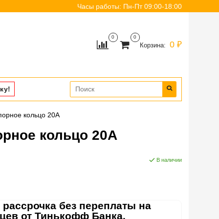
Часы работы: Пн-Пт 09:00-18:00
0
0
0 ₽
Корзина:
ку!
порное кольцо 20A
орное кольцо 20A
В наличии
 рассрочка без переплаты на
яцев от Тинькофф Банка.