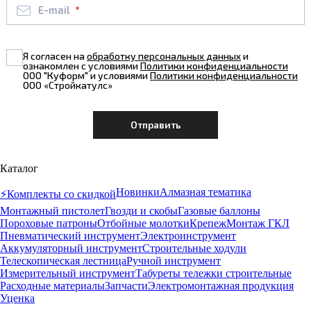
E-mail
Я согласен на
обработку персональных данных
и
ознакомлен с условиями
Политики конфиденциальности
ООО "Куформ" и условиями
Политики конфиденциальности
ООО «Стройкатулс»
Каталог
Новинки
Алмазная тематика
⚡️Комплекты со скидкой
Монтажный пистолет
Гвозди и скобы
Газовые баллоны
Пороховые патроны
Отбойные молотки
Крепеж
Монтаж ГКЛ
Пневматический инструмент
Электроинструмент
Аккумуляторный инструмент
Строительные ходули
Телескопическая лестница
Ручной инструмент
Измерительный инструмент
Табуреты тележки строительные
Расходные материалы
Запчасти
Электромонтажная продукция
Уценка