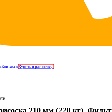
а
Контакты
Купить в рассрочку!
ьтр
исоска 210 мм (220 кг). Фильт