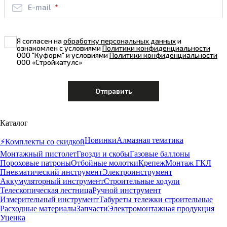
E-mail
Я согласен на
обработку персональных данных
и
ознакомлен с условиями
Политики конфиденциальности
ООО "Куформ" и условиями
Политики конфиденциальности
ООО «Стройкатулс»
Каталог
Новинки
Алмазная тематика
⚡️Комплекты со скидкой
Монтажный пистолет
Гвозди и скобы
Газовые баллоны
Пороховые патроны
Отбойные молотки
Крепеж
Монтаж ГКЛ
Пневматический инструмент
Электроинструмент
Аккумуляторный инструмент
Строительные ходули
Телескопическая лестница
Ручной инструмент
Измерительный инструмент
Табуреты тележки строительные
Расходные материалы
Запчасти
Электромонтажная продукция
Уценка