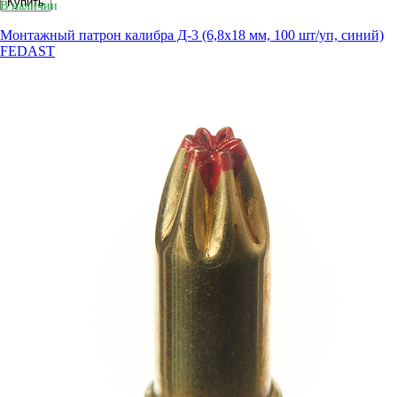
Купить
В наличии
Монтажный патрон калибра Д-3 (6,8х18 мм, 100 шт/уп, синий)
FEDAST