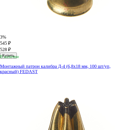
3%
545 ₽
528 ₽
Купить
В наличии
Монтажный патрон калибра Д-4 (6,8х18 мм, 100 шт/уп,
красный) FEDAST