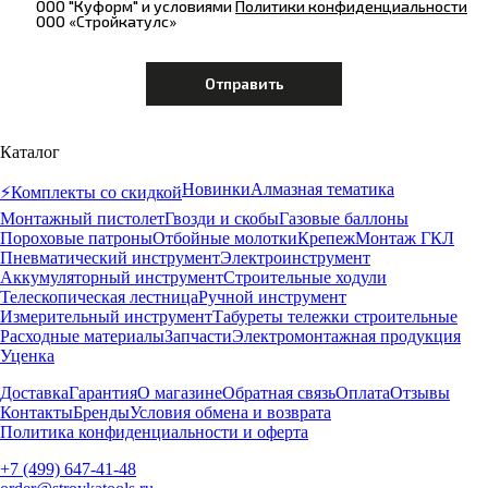
ООО "Куформ" и условиями
Политики конфиденциальности
ООО «Стройкатулс»
Каталог
Новинки
Алмазная тематика
⚡️Комплекты со скидкой
Монтажный пистолет
Гвозди и скобы
Газовые баллоны
Пороховые патроны
Отбойные молотки
Крепеж
Монтаж ГКЛ
Пневматический инструмент
Электроинструмент
Аккумуляторный инструмент
Строительные ходули
Телескопическая лестница
Ручной инструмент
Измерительный инструмент
Табуреты тележки строительные
Расходные материалы
Запчасти
Электромонтажная продукция
Уценка
Доставка
Гарантия
О магазине
Обратная связь
Оплата
Отзывы
Контакты
Бренды
Условия обмена и возврата
Политика конфиденциальности и оферта
+7 (499) 647-41-48