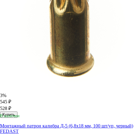
3%
545 ₽
528 ₽
Купить
В наличии
Монтажный патрон калибра Д-5 (6,8х18 мм, 100 шт/уп, черный)
FEDAST