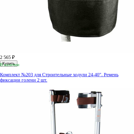
2 565 ₽
Купить
В наличии
Комплект №203 для Строительные ходули 24-40". Ремень
фиксации голени 2 шт.