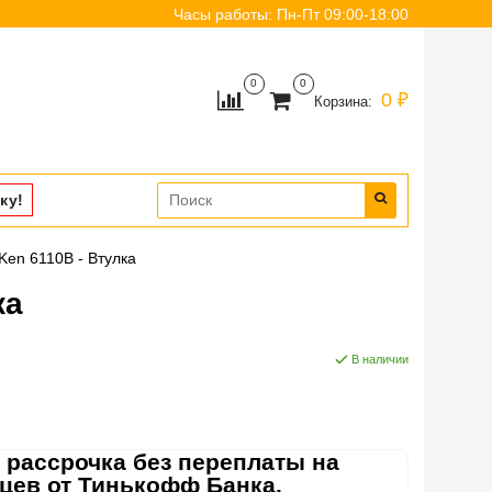
Часы работы: Пн-Пт 09:00-18:00
0
0
0 ₽
Корзина:
ку!
Ken 6110B - Втулка
ка
В наличии
 рассрочка без переплаты на
яцев от Тинькофф Банка.