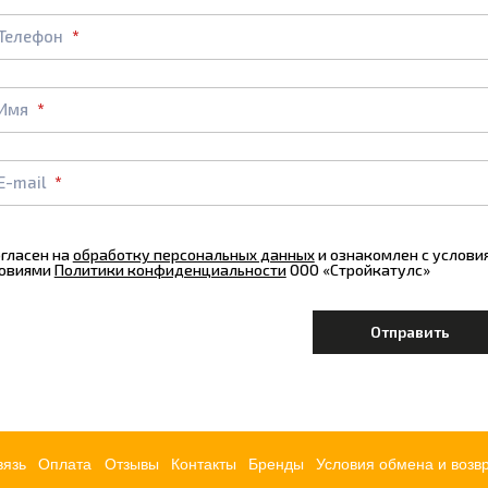
Телефон
Имя
E-mail
огласен на
обработку персональных данных
и ознакомлен с услов
овиями
Политики конфиденциальности
ООО «Стройкатулс»
вязь
Оплата
Отзывы
Контакты
Бренды
Условия обмена и возв