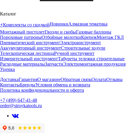
Каталог
Новинки
Алмазная тематика
⚡️Комплекты со скидкой
Монтажный пистолет
Гвозди и скобы
Газовые баллоны
Пороховые патроны
Отбойные молотки
Крепеж
Монтаж ГКЛ
Пневматический инструмент
Электроинструмент
Аккумуляторный инструмент
Строительные ходули
Телескопическая лестница
Ручной инструмент
Измерительный инструмент
Табуреты тележки строительные
Расходные материалы
Запчасти
Электромонтажная продукция
Уценка
Доставка
Гарантия
О магазине
Обратная связь
Оплата
Отзывы
Контакты
Бренды
Условия обмена и возврата
Политика конфиденциальности и оферта
+7 (499) 647-41-48
order@stroykatools.ru