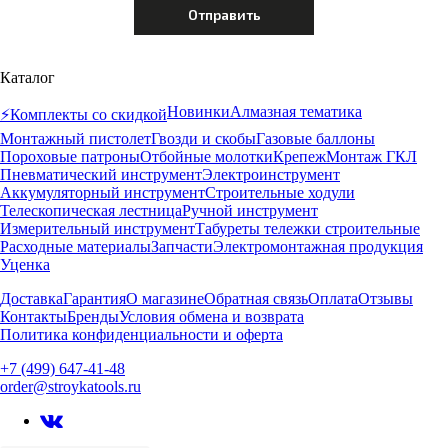
Каталог
Новинки
Алмазная тематика
⚡️Комплекты со скидкой
Монтажный пистолет
Гвозди и скобы
Газовые баллоны
Пороховые патроны
Отбойные молотки
Крепеж
Монтаж ГКЛ
Пневматический инструмент
Электроинструмент
Аккумуляторный инструмент
Строительные ходули
Телескопическая лестница
Ручной инструмент
Измерительный инструмент
Табуреты тележки строительные
Расходные материалы
Запчасти
Электромонтажная продукция
Уценка
Доставка
Гарантия
О магазине
Обратная связь
Оплата
Отзывы
Контакты
Бренды
Условия обмена и возврата
Политика конфиденциальности и оферта
+7 (499) 647-41-48
order@stroykatools.ru