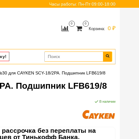
Часы работы: Пн-Пт 09:00-18:00
0
0
0 ₽
Корзина:
ку!
№30 для CAYKEN SCY-18/2PA. Подшипник LFB619/8
PA. Подшипник LFB619/8
В наличии
 рассрочка без переплаты на
яцев от Тинькофф Банка.