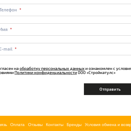
Телефон
Имя
E-mail
огласен на
обработку персональных данных
и ознакомлен с услов
овиями
Политики конфиденциальности
ООО «Стройкатулс»
вязь
Оплата
Отзывы
Контакты
Бренды
Условия обмена и возв