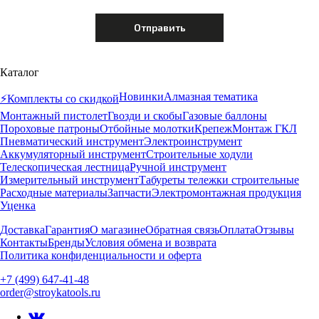
Каталог
Новинки
Алмазная тематика
⚡️Комплекты со скидкой
Монтажный пистолет
Гвозди и скобы
Газовые баллоны
Пороховые патроны
Отбойные молотки
Крепеж
Монтаж ГКЛ
Пневматический инструмент
Электроинструмент
Аккумуляторный инструмент
Строительные ходули
Телескопическая лестница
Ручной инструмент
Измерительный инструмент
Табуреты тележки строительные
Расходные материалы
Запчасти
Электромонтажная продукция
Уценка
Доставка
Гарантия
О магазине
Обратная связь
Оплата
Отзывы
Контакты
Бренды
Условия обмена и возврата
Политика конфиденциальности и оферта
+7 (499) 647-41-48
order@stroykatools.ru