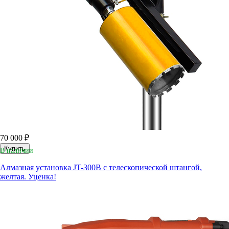
70 000 ₽
Купить
В наличии
Алмазная установка JT-300B с телескопической штангой,
желтая. Уценка!