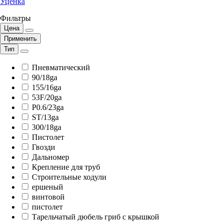
Уценка
Фильтры
Цена
Применить
Тип
Пневматический
90/18ga
155/16ga
53F/20ga
P0.6/23ga
ST/13ga
300/18ga
Пистолет
Гвозди
Дальномер
Крепление для труб
Строительные ходули
ершеный
винтовой
пистолет
Тарельчатый дюбель гриб с крышкой