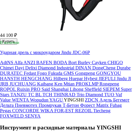
44 100 ₽
Купить
В наличии
Ударная дрель с микроударом Jindu JDC-06P
AdtNS
Alfa
ANZI
BAFEN
BODA
Bort
Burley
Cayken
CHIGO
Chimei
Dayi
Delixi
Diamond Industrial
DINAN
DongCheng
Durabe
DURATEC
Fedast
Fogo
Fukuda
GMS
Gongpeng
GONGYOU
HANSTH
HENGCHANG
Hilberg
Huepar
Hybest
JIEFULI
Jindu
Jl
JRB
JUCHUANG
Kaibang
Ken
Mtian
PROKLMP
Rongpeng
ROPOL
Ruixin PRO
Said
Shanghai Lihong
Sheffield
SIEPEM
Super
Stars
TANZU
TC BL
TCH
THINRAD
Trio Diamond
TUO
Vaf
Value
WENTA
Wopudun
YAGU
YINGSHI
ZDCN
Адель
Бегемот
Дельта
Пневмотех
Промрукав
Т-Бетон
Форест
Matrix
Fubag
Pegas
CONCORDE
WIKA
FOR-EST
REZOIL
Tiecheng
FOXWELD
SENYA
Инструмент и расходные материалы YINGSHI