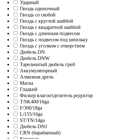
Ударный
Гвоздь одиночный
Гвоздь со скобой
Гвоздь с круглой шайбой
Гвоздь с квадратной шайбой
Гвоздь с длинным подвесом
Гвоздь с подвесом под шпильку
Гвоздь с уголком с отверстием
Дюбель DN
Дюбель DNW
Тарельчатый дюбель гриб
Аккумуляторный
Алмазная дрель
Маска
Гладкий
Фильтр влагоотделитель редуктор
T/SK400/16ga
F/300/18ga
L/155/16ga
ST/TN/14ga
Дюбель DNJ
СRN (барабанный)
Кованые