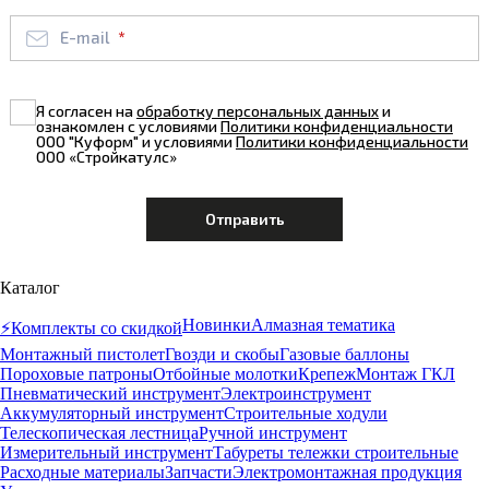
E-mail
Я согласен на
обработку персональных данных
и
ознакомлен с условиями
Политики конфиденциальности
ООО "Куформ" и условиями
Политики конфиденциальности
ООО «Стройкатулс»
Каталог
Новинки
Алмазная тематика
⚡️Комплекты со скидкой
Монтажный пистолет
Гвозди и скобы
Газовые баллоны
Пороховые патроны
Отбойные молотки
Крепеж
Монтаж ГКЛ
Пневматический инструмент
Электроинструмент
Аккумуляторный инструмент
Строительные ходули
Телескопическая лестница
Ручной инструмент
Измерительный инструмент
Табуреты тележки строительные
Расходные материалы
Запчасти
Электромонтажная продукция