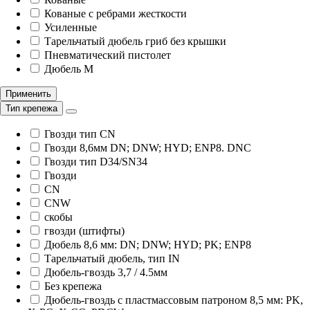
Кованые с ребрами жесткости
Усиленные
Тарельчатый дюбель гриб без крышки
Пневматический пистолет
Дюбель М
Применить
Тип крепежа
Гвозди тип CN
Гвозди 8,6мм DN; DNW; HYD; ENP8. DNC
Гвозди тип D34/SN34
Гвозди
CN
CNW
скобы
гвозди (штифты)
Дюбель 8,6 мм: DN; DNW; HYD; PK; ENP8
Тарельчатый дюбель, тип IN
Дюбель-гвоздь 3,7 / 4.5мм
Без крепежа
Дюбель-гвоздь с пластмассовым патроном 8,5 мм: PK,