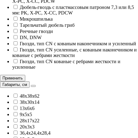
X-PC, X-CC, PDCW
Дюбель-гвоздь с пластмассовым патроном 7,3 или 8,5
мм: PK, X-PC, X-CC, PDCW
Микрошпилька
Тарельчатый дюбель гриб
Реечные гвозди
DN, DNW
Гвозди, тип CN с кованым наконечником и усиленный
Гвозди, тип CN усиленные, с кованым наконечником и
кованые с ребрами жесткости
Гвозди, тип CN кованые с ребрами жесткости и
усиленные
Применить
Габариты, см
48х38х62
38x30x14
13x6x6
9x5x5
28x17x22
20x3x3
36,4x24,4x28,4