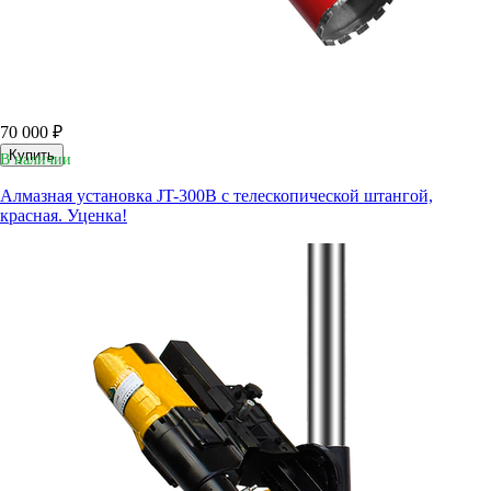
70 000 ₽
Купить
В наличии
Алмазная установка JT-300B с телескопической штангой,
красная. Уценка!