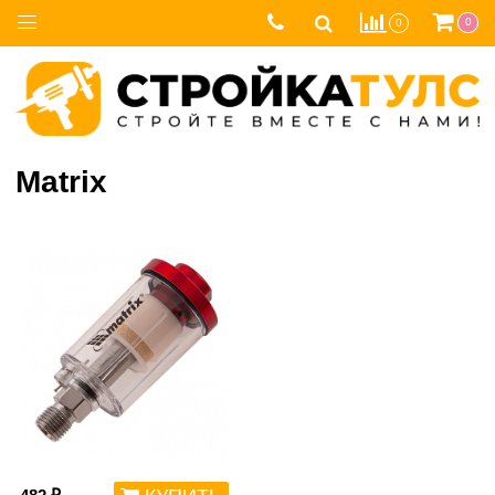
0
0
Matrix