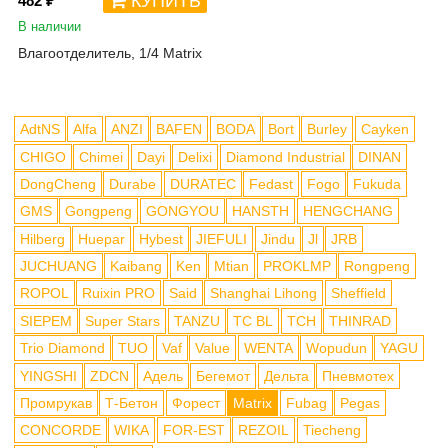
КУПИТЬ
482 ₽
В наличии
Влагоотделитель, 1/4 Matrix
AdtNS
Alfa
ANZI
BAFEN
BODA
Bort
Burley
Cayken
CHIGO
Chimei
Dayi
Delixi
Diamond Industrial
DINAN
DongCheng
Durabe
DURATEC
Fedast
Fogo
Fukuda
GMS
Gongpeng
GONGYOU
HANSTH
HENGCHANG
Hilberg
Huepar
Hybest
JIEFULI
Jindu
Jl
JRB
JUCHUANG
Kaibang
Ken
Mtian
PROKLMP
Rongpeng
ROPOL
Ruixin PRO
Said
Shanghai Lihong
Sheffield
SIEPEM
Super Stars
TANZU
TC BL
TCH
THINRAD
Trio Diamond
TUO
Vaf
Value
WENTA
Wopudun
YAGU
YINGSHI
ZDCN
Адель
Бегемот
Дельта
Пневмотех
Промрукав
Т-Бетон
Форест
Matrix
Fubag
Pegas
CONCORDE
WIKA
FOR-EST
REZOIL
Tiecheng