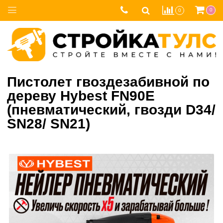
0
0
Пистолет гвоздезабивной по
дереву Hybest FN90E
(пневматический, гвозди D34/
SN28/ SN21)