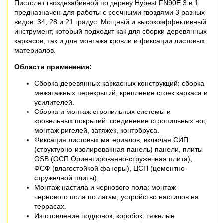
Пистолет гвоздезабивной по дереву Hybest FN90E 3 в 1
предназначен для работы с реечными гвоздями 3 разных
видов: 34, 28 и 21 градус. Мощный и высокоэффективный
инструмент, который подходит как для сборки деревянных
каркасов, так и для монтажа кровли и фиксации листовых
материалов.
Области применения:
Сборка деревянных каркасных конструкций: сборка
межэтажных перекрытий, крепление стоек каркаса и
усилителей.
Сборка и монтаж стропильных системы и
кровельных покрытий: соединение стропильных ног,
монтаж ригелей, затяжек, контрбруса.
Фиксация листовых материалов, включая СИП
(
структурно-изолированная панель
) панели, плиты
OSB (ОСП
Ориентированно-стружечная
плита),
ФСФ (влагостойкой фанеры), ЦСП (цементно-
стружечной плиты).
Монтаж настила и чернового пола: монтаж
чернового пола по лагам, устройство настилов на
террасах.
Изготовление поддонов, коробок: тяжелые