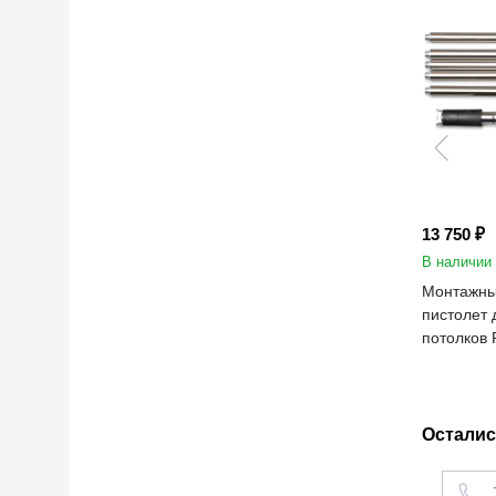
13 750 ₽
В наличии
Монтажны
пистолет 
потолков
Осталис