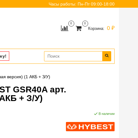
Часы работы: Пн-Пт 09:00-18:00
0
0
0 ₽
Корзина:
ку!
 версия) (1 АКБ + З/У)
ST GSR40A арт.
АКБ + З/У)
В наличии