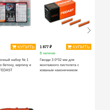
КУПИТЬ
КУПИТЬ
1 877 ₽
1 701 ₽
В наличии
В наличи
очный набор № 1
Гвозди 3.0*32 мм для
Гвозди 3
о бетону, кирпичу и
монтажного пистолета с
монтажно
 FEDAST
кованым наконечником
кованым
Предзак