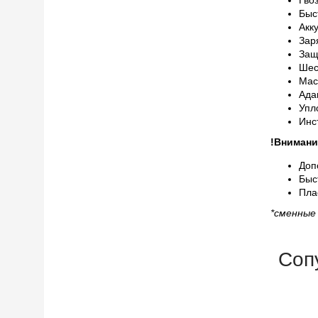
Быс
Акк
Зар
Защ
Шес
Мас
Ада
Упл
Инс
!Внимани
Доп
Быс
Пла
*сменные
Соп