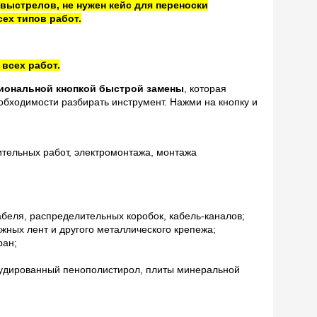
 выстрелов, не нужен кейс для переноски
сех типов работ.
 всех работ.
иональной кнопкой быстрой замены
, которая
обходимости разбирать инструмент. Нажми на кнопку и
ельных работ, электромонтажа, монтажа
абеля, распределительных коробок, кабель-каналов;
ных лент и другого металлического крепежа;
ран;
рудированный пенополистирол, плиты минеральной