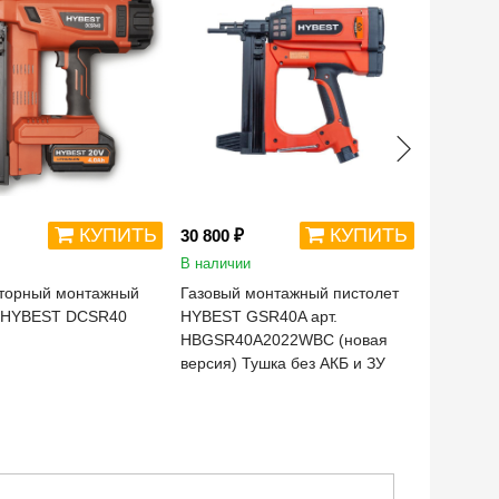
КУПИТЬ
КУПИТЬ
30 800 ₽
13 200 ₽
В наличии
Нет в на
торный монтажный
Газовый монтажный пистолет
Монтажн
т HYBEST DCSR40
HYBEST GSR40A арт.
пистолет
HBGSR40A2022WBC (новая
потолков
версия) Тушка без АКБ и ЗУ