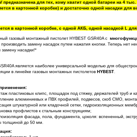
V предназначена для тех, кому хватит одной батареи на 4 тыс.
яется в картонной коробке) и достаточно одной насадки для в
ется в картонной коробке, с одной АКБ, одной насадкой L для
ный газовый монтажный пистолет HYBEST GSR40A с
многофункц
 производить замену насадок путем нажатия кнопки. Теперь нет не
 замену насадки!*
SR40A является наиболее универсальной моделью для общестроит
яции в линейке газовых монтажных пистолетов
HYBEST
.
применения:
таж пластиковых клипс, площадок под стяжку, держателей труб и к
пление алюминиевых и ПВХ профилей, подвесов, скоб СМО, монтаж
сация штукатурной или кладочной сетки, гидроизоляционных мемб
ановка профлистов к стальным конструкциям;
лоизоляция фасада, пола, фундамента, цоколя: вспененный, экст
ы толщиной до 50 мм.
ация:
здезабиватель
1 шт.