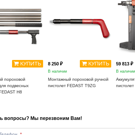
КУПИТЬ
КУПИТЬ
8 250 ₽
59 813 ₽
В наличии
В наличии
й пороховой
Монтажный пороховой ручной
Аккумуля
для подвесных
пистолет FEDAST Т9ZG
пистоле
 FEDAST H8
ь вопросы? Мы перезвоним Вам!
Телефон