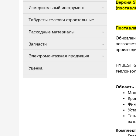
Версия S
Измерительный инструмент
(поставл
Табуреты тележки строительные
Поставля
Расходные материалы
Обновлен
позволяет
Запчасти
произведи
Электромонтажная продукция
HYBEST G
Уценка
теплоизол
Область 
Мон
Кре
Фик
Уст
Теп
ват
Комплект
Гво