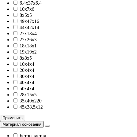
6,4x37x6,4
10x7x6
8х5х5
49x47x16
44x42x14
27x18x4
27x26x3
18x18x1
19x19x2
8x8x5
10х4х4
20х4х4
30х4х4
40х4х4
50х4х4
28x15x5
35x40x220
45x38,5x12
Применить
Материал основания
Бетон, металл