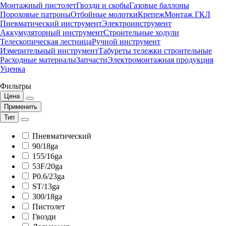
Монтажный пистолет
Гвозди и скобы
Газовые баллоны
Пороховые патроны
Отбойные молотки
Крепеж
Монтаж ГКЛ
Пневматический инструмент
Электроинструмент
Аккумуляторный инструмент
Строительные ходули
Телескопическая лестница
Ручной инструмент
Измерительный инструмент
Табуреты тележки строительные
Расходные материалы
Запчасти
Электромонтажная продукция
Уценка
Фильтры
Цена
Применить
Тип
Пневматический
90/18ga
155/16ga
53F/20ga
P0.6/23ga
ST/13ga
300/18ga
Пистолет
Гвозди