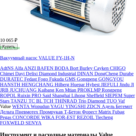
10 065 ₽
Купить
В наличии
Вакуумный насос VALUE FY-1H-N
AdtNS
Alfa
ANZI
BAFEN
BODA
Bort
Burley
Cayken
CHIGO
Chimei
Dayi
Delixi
Diamond Industrial
DINAN
DongCheng
Durabe
DURATEC
Fedast
Fogo
Fukuda
GMS
Gongpeng
GONGYOU
HANSTH
HENGCHANG
Hilberg
Huepar
Hybest
JIEFULI
Jindu
Jl
JRB
JUCHUANG
Kaibang
Ken
Mtian
PROKLMP
Rongpeng
ROPOL
Ruixin PRO
Said
Shanghai Lihong
Sheffield
SIEPEM
Super
Stars
TANZU
TC BL
TCH
THINRAD
Trio Diamond
TUO
Vaf
Value
WENTA
Wopudun
YAGU
YINGSHI
ZDCN
Адель
Бегемот
Дельта
Пневмотех
Промрукав
Т-Бетон
Форест
Matrix
Fubag
Pegas
CONCORDE
WIKA
FOR-EST
REZOIL
Tiecheng
FOXWELD
SENYA
Инструмент и расходные материалы Value