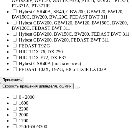
GFT980IE, GFT-50, WALTE P370, PT355, MOLOT PT-371,
PT-371A, PT-371IE
Hybest GSR40A, SR40, GBW200, GBW120, BW120,
BW150C, BW200, BW120C, FEDAST BWT 311
Hybest GBW200, GBW120, BW120, BW150C, BW200,
BW120C, FEDAST BWT 311
Hybest GBW200, BW150C, BW200, FEDAST BWT 311
Hybest GBW200, BW200, FEDAST BWT 311
FEDAST T9ZG
HILTI DX 76, DX 750
HILTI DX E72, DX E37
Hybest GSR40A (новая версия)
FEDAST 102X, Т9ZG, H8 и LIXIE LX103A
Применить
Скорость вращения шпинделя, об/мин
0 - 2000
1600
2200
2000
1700
750/1650/3300