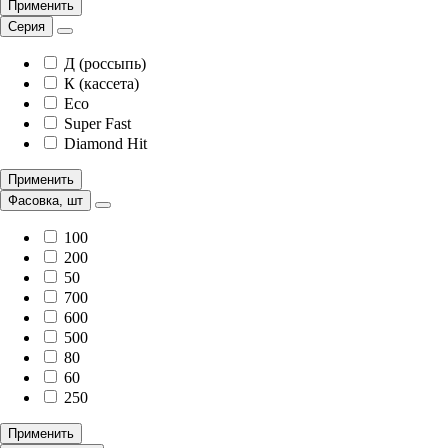
Применить
Серия
Д (россыпь)
К (кассета)
Eco
Super Fast
Diamond Hit
Применить
Фасовка, шт
100
200
50
700
600
500
80
60
250
Применить