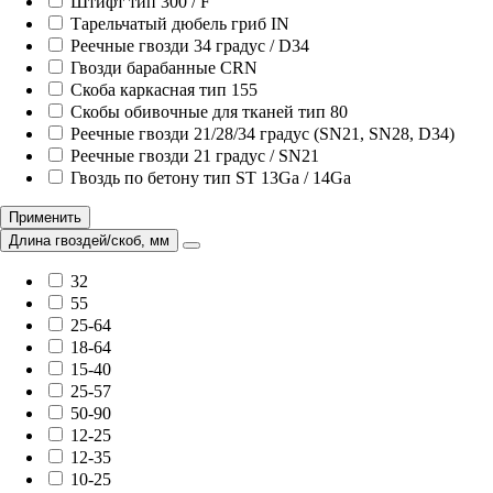
Штифт тип 300 / F
Тарельчатый дюбель гриб IN
Реечные гвозди 34 градус / D34
Гвозди барабанные CRN
Скоба каркасная тип 155
Скобы обивочные для тканей тип 80
Реечные гвозди 21/28/34 градус (SN21, SN28, D34)
Реечные гвозди 21 градус / SN21
Гвоздь по бетону тип ST 13Ga / 14Ga
Применить
Длина гвоздей/скоб, мм
32
55
25-64
18-64
15-40
25-57
50-90
12-25
12-35
10-25