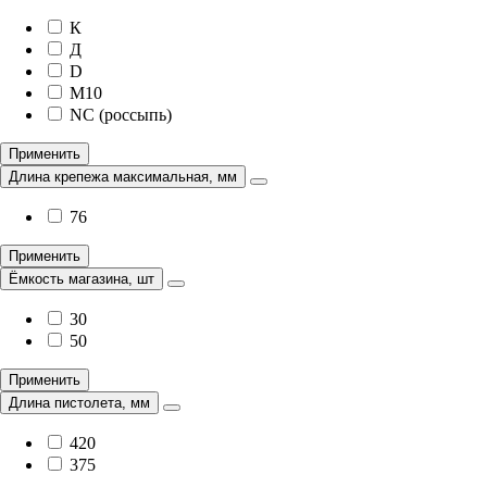
К
Д
D
M10
NC (россыпь)
Применить
Длина крепежа максимальная, мм
76
Применить
Ёмкость магазина, шт
30
50
Применить
Длина пистолета, мм
420
375