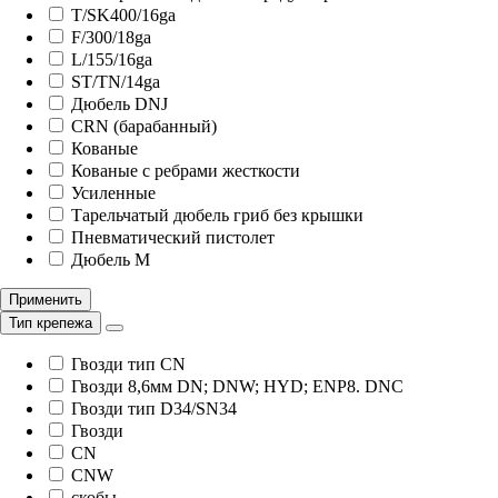
T/SK400/16ga
F/300/18ga
L/155/16ga
ST/TN/14ga
Дюбель DNJ
СRN (барабанный)
Кованые
Кованые с ребрами жесткости
Усиленные
Тарельчатый дюбель гриб без крышки
Пневматический пистолет
Дюбель М
Применить
Тип крепежа
Гвозди тип CN
Гвозди 8,6мм DN; DNW; HYD; ENP8. DNC
Гвозди тип D34/SN34
Гвозди
CN
CNW
скобы