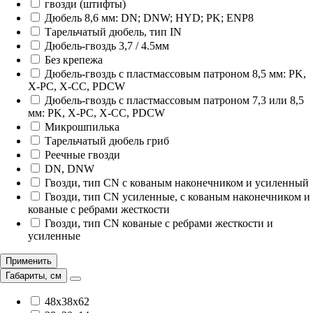
гвозди (штифты)
Дюбель 8,6 мм: DN; DNW; HYD; PK; ENP8
Тарельчатый дюбель, тип IN
Дюбель-гвоздь 3,7 / 4.5мм
Без крепежа
Дюбель-гвоздь с пластмассовым патроном 8,5 мм: PK,
X-PC, X-CC, PDCW
Дюбель-гвоздь с пластмассовым патроном 7,3 или 8,5
мм: PK, X-PC, X-CC, PDCW
Микрошпилька
Тарельчатый дюбель гриб
Реечные гвозди
DN, DNW
Гвозди, тип CN с кованым наконечником и усиленный
Гвозди, тип CN усиленные, с кованым наконечником и
кованые с ребрами жесткости
Гвозди, тип CN кованые с ребрами жесткости и
усиленные
Применить
Габариты, см
48х38х62