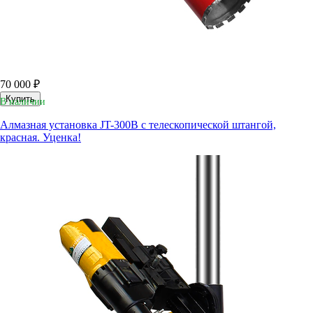
70 000 ₽
Купить
В наличии
Алмазная установка JT-300B с телескопической штангой,
красная. Уценка!