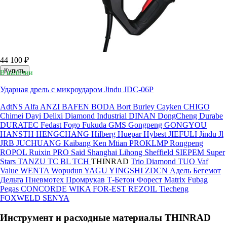
44 100 ₽
Купить
В наличии
Ударная дрель с микроударом Jindu JDC-06P
AdtNS
Alfa
ANZI
BAFEN
BODA
Bort
Burley
Cayken
CHIGO
Chimei
Dayi
Delixi
Diamond Industrial
DINAN
DongCheng
Durabe
DURATEC
Fedast
Fogo
Fukuda
GMS
Gongpeng
GONGYOU
HANSTH
HENGCHANG
Hilberg
Huepar
Hybest
JIEFULI
Jindu
Jl
JRB
JUCHUANG
Kaibang
Ken
Mtian
PROKLMP
Rongpeng
ROPOL
Ruixin PRO
Said
Shanghai Lihong
Sheffield
SIEPEM
Super
Stars
TANZU
TC BL
TCH
THINRAD
Trio Diamond
TUO
Vaf
Value
WENTA
Wopudun
YAGU
YINGSHI
ZDCN
Адель
Бегемот
Дельта
Пневмотех
Промрукав
Т-Бетон
Форест
Matrix
Fubag
Pegas
CONCORDE
WIKA
FOR-EST
REZOIL
Tiecheng
FOXWELD
SENYA
Инструмент и расходные материалы THINRAD