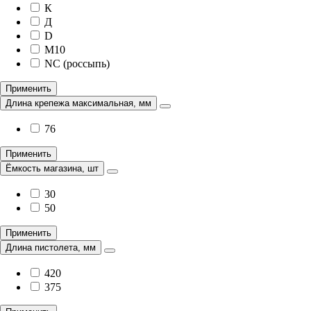
К
Д
D
M10
NC (россыпь)
Применить
Длина крепежа максимальная, мм
76
Применить
Ёмкость магазина, шт
30
50
Применить
Длина пистолета, мм
420
375