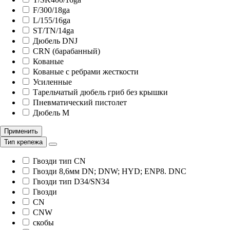
F/300/18ga
L/155/16ga
ST/TN/14ga
Дюбель DNJ
СRN (барабанный)
Кованые
Кованые с ребрами жесткости
Усиленные
Тарельчатый дюбель гриб без крышки
Пневматический пистолет
Дюбель М
Применить
Тип крепежа
Гвозди тип CN
Гвозди 8,6мм DN; DNW; HYD; ENP8. DNC
Гвозди тип D34/SN34
Гвозди
CN
CNW
скобы