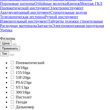
Пороховые патроны
Отбойные молотки
Крепеж
Монтаж ГКЛ
Пневматический инструмент
Электроинструмент
Аккумуляторный инструмент
Строительные ходули
Телескопическая лестница
Ручной инструмент
Измерительный инструмент
Табуреты тележки строительные
Расходные материалы
Запчасти
Электромонтажная продукция
Уценка
Фильтры
Цена
Применить
Тип
Пневматический
90/18ga
155/16ga
53F/20ga
P0.6/23ga
ST/13ga
300/18ga
Пистолет
Гвозди
Дальномер