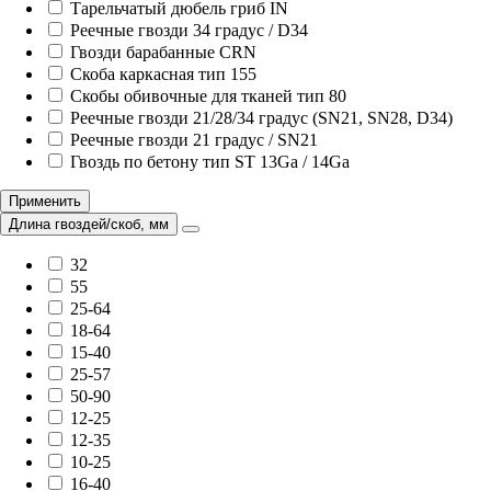
Тарельчатый дюбель гриб IN
Реечные гвозди 34 градус / D34
Гвозди барабанные CRN
Скоба каркасная тип 155
Скобы обивочные для тканей тип 80
Реечные гвозди 21/28/34 градус (SN21, SN28, D34)
Реечные гвозди 21 градус / SN21
Гвоздь по бетону тип ST 13Ga / 14Ga
Применить
Длина гвоздей/скоб, мм
32
55
25-64
18-64
15-40
25-57
50-90
12-25
12-35
10-25
16-40