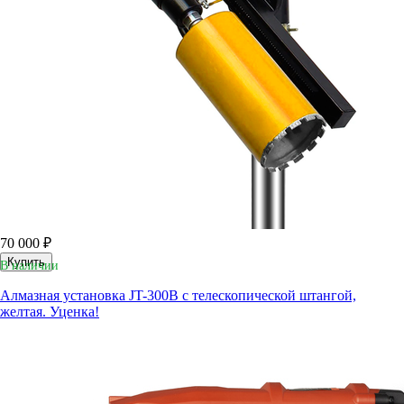
70 000 ₽
Купить
В наличии
Алмазная установка JT-300B с телескопической штангой,
желтая. Уценка!