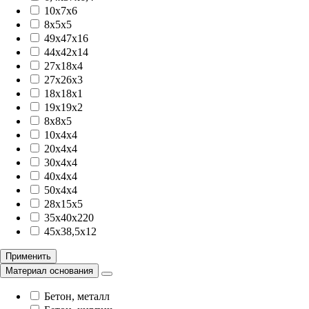
10x7x6
8х5х5
49x47x16
44x42x14
27x18x4
27x26x3
18x18x1
19x19x2
8x8x5
10х4х4
20х4х4
30х4х4
40х4х4
50х4х4
28x15x5
35x40x220
45x38,5x12
Применить
Материал основания
Бетон, металл