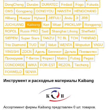
DongCheng
Durabe
DURATEC
Fedast
Fogo
Fukuda
GMS
Gongpeng
GONGYOU
HANSTH
HENGCHANG
Hilberg
Huepar
Hybest
JIEFULI
Jindu
Jl
JRB
JUCHUANG
Kaibang
Ken
Mtian
PROKLMP
Rongpeng
ROPOL
Ruixin PRO
Said
Shanghai Lihong
Sheffield
SIEPEM
Super Stars
TANZU
TC BL
TCH
THINRAD
Trio Diamond
TUO
Vaf
Value
WENTA
Wopudun
YAGU
YINGSHI
ZDCN
Адель
Бегемот
Дельта
Пневмотех
Промрукав
Т-Бетон
Форест
Matrix
Fubag
Pegas
CONCORDE
WIKA
FOR-EST
REZOIL
Tiecheng
FOXWELD
SENYA
Инструмент и расходные материалы Kaibang
Ассортимент фирмы Kaibang представлен 0 шт. товаров.