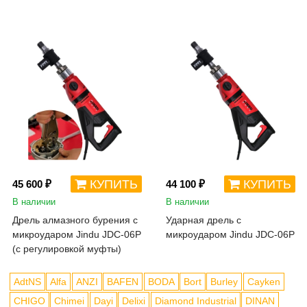
КУПИТЬ
КУПИТЬ
45 600 ₽
44 100 ₽
В наличии
В наличии
Дрель алмазного бурения с
Ударная дрель с
микроударом Jindu JDC-06P
микроударом Jindu JDC-06P
(с регулировкой муфты)
AdtNS
Alfa
ANZI
BAFEN
BODA
Bort
Burley
Cayken
CHIGO
Chimei
Dayi
Delixi
Diamond Industrial
DINAN