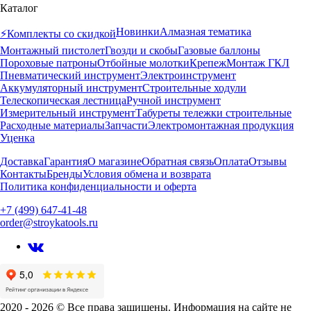
Каталог
Новинки
Алмазная тематика
⚡️Комплекты со скидкой
Монтажный пистолет
Гвозди и скобы
Газовые баллоны
Пороховые патроны
Отбойные молотки
Крепеж
Монтаж ГКЛ
Пневматический инструмент
Электроинструмент
Аккумуляторный инструмент
Строительные ходули
Телескопическая лестница
Ручной инструмент
Измерительный инструмент
Табуреты тележки строительные
Расходные материалы
Запчасти
Электромонтажная продукция
Уценка
Доставка
Гарантия
О магазине
Обратная связь
Оплата
Отзывы
Контакты
Бренды
Условия обмена и возврата
Политика конфиденциальности и оферта
+7 (499) 647-41-48
order@stroykatools.ru
2020 - 2026 © Все права защищены. Информация на сайте не