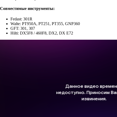
Совместимые инструменты:
Fedast: 301R
Walte: PT950A, PT251, PT355, GNP360
GFT: 301, 307
Hilti: DX5F8 / 460F8, DX2, DX E72