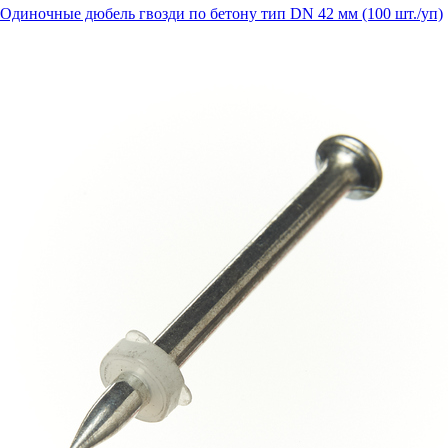
Одиночные дюбель гвозди по бетону тип DN 42 мм (100 шт./уп)