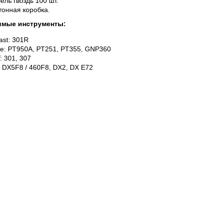
ель гвоздь 100 шт.
тонная коробка.
имые инструменты:
ast: 301R
te: PT950A, PT251, PT355, GNP360
: 301, 307
i: DX5F8 / 460F8, DX2, DX E72