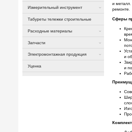
и металл.
Измерительный инструмент
ремонте.
Сферы п
Табуреты тележки строительные
Кре
Расходные материалы
вре
Мон
Запчасти
пот
Уст
Электромонтажная продукция
и о
Зак
Уценка
и п
Раб
Преимущ
Сов
Шир
сло
Изг
Про
Комплект