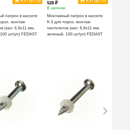
КУПИТЬ
КУПИТЬ
528 ₽
528 ₽
В наличии
В наличи
й патрон в кассете
Монтажный патрон в кассете
Монтажны
порох. монтаж
К-3 для порох. монтаж
К-2 для 
в (кал. 6,8х11 мм,
пистолетов (кал. 6,8х11 мм,
пистолет
 100 шт/уп) FEDAST
зеленый, 100 шт/уп) FEDAST
коричнев
FEDAST