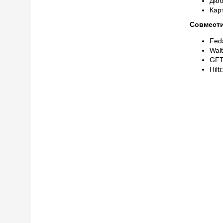
Дюб
Кар
Совмест
Fed
Wal
GFT
Hilt