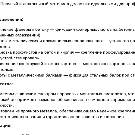
 Прочный и долговечный материал делает их идеальными для про
рименения:
пление фанеры к бетону — фиксация фанерных листов на бетонных
менных ограждений).
таж металлических и алюминиевых направляющих — установка про
олков.
ановка профлистов на бетон и кирпич — крепление профилированн
бустройстве кровель.
репление конструкций из гипсокартона — монтаж гипсокартонных п
отолков.
оты с металлическими балками — фиксация стальных балок при стр
ества:
местим с широким спектром пороховых монтажных пистолетов, что 
окий ассортимент размеров обеспечивает возможность применени
жности.
отовлен из прочного металла, обеспечивающего надёжное креплен
стота использования и гарантированное качество исполнения.
ация: