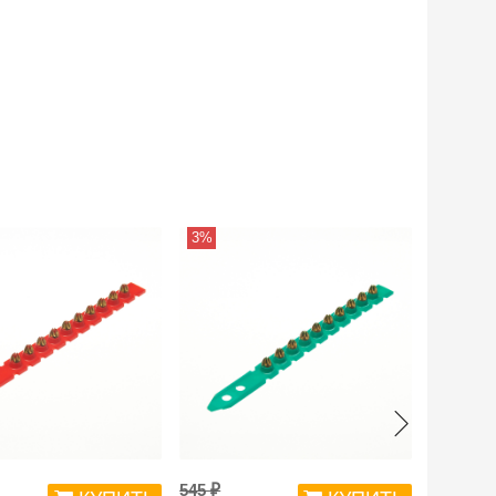
3%
3%
545 ₽
545 ₽