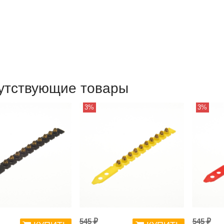
утствующие товары
3%
3%
545 ₽
545 ₽