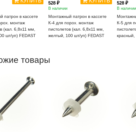
КУПИТЬ
КУПИТЬ
528 ₽
528 ₽
В наличии
В наличии
 патрон в кассете
Монтажный патрон в кассете
Монтажны
орох. монтаж
К-4 для порох. монтаж
К-5 для 
в (кал. 6,8х11 мм,
пистолетов (кал. 6,8х11 мм,
пистолето
00 шт/уп) FEDAST
желтый, 100 шт/уп) FEDAST
красный,
ожие товары