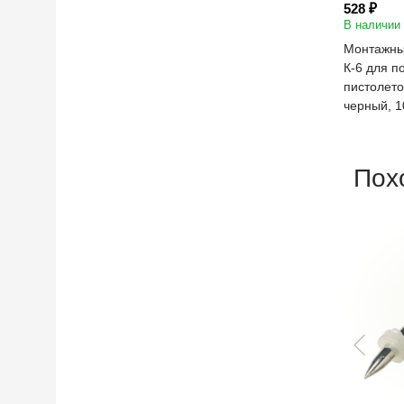
528 ₽
В наличии
Монтажный
К-6 для п
пистолето
черный, 1
Пох