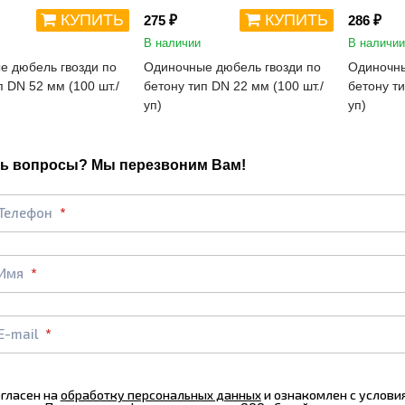
КУПИТЬ
КУПИТЬ
275 ₽
286 ₽
В наличии
В наличии
е дюбель гвозди по
Одиночные дюбель гвозди по
Одиночны
п DN 52 мм (100 шт./
бетону тип DN 22 мм (100 шт./
бетону ти
уп)
уп)
ь вопросы? Мы перезвоним Вам!
Телефон
Имя
E-mail
огласен на
обработку персональных данных
и ознакомлен с услов