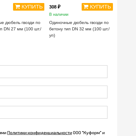
КУПИТЬ
КУПИТЬ
308 ₽
330 ₽
В наличии
В наличи
е дюбель гвозди по
Одиночные дюбель гвозди по
Одиночн
п DN 27 мм (100 шт./
бетону тип DN 32 мм (100 шт./
бетону т
уп)
уп)
иями
Политики конфиденциальности
ООО "Куформ" и