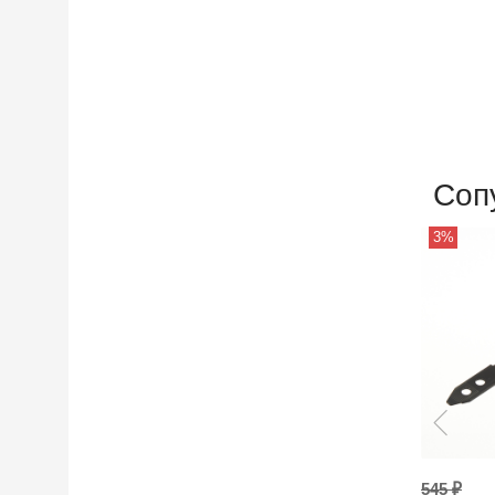
Соп
3%
545 ₽