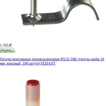
1 765 ₽
Купить
В наличии
Гвозди монтажные пироксилиновые PA32-16K (гвоздь-скоба 16
мм, красный, 100 шт/уп) FEDAST