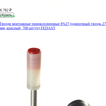
6 782 ₽
Купить
В наличии
Гвозди монтажные пироксилиновые PA27 (одиночный гвоздь 27
мм, красный, 700 шт/уп) FEDAST