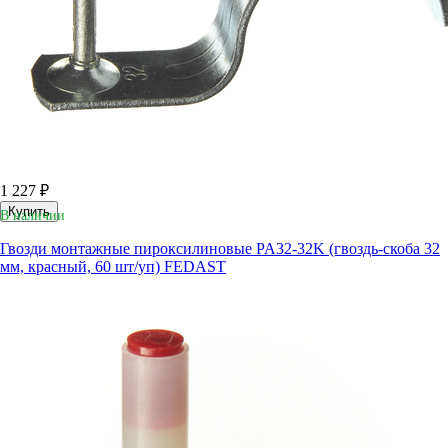
1 227 ₽
Купить
В наличии
Гвозди монтажные пироксилиновые PA32-32K (гвоздь-скоба 32
мм, красный, 60 шт/уп) FEDAST