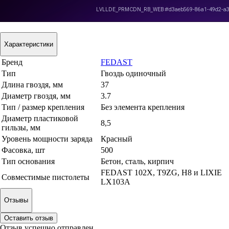
Характеристики
Бренд
FEDAST
Тип
Гвоздь одиночный
Длина гвоздя, мм
37
Диаметр гвоздя, мм
3.7
Тип / размер крепления
Без элемента крепления
Диаметр пластиковой
8,5
гильзы, мм
Уровень мощности заряда
Красный
Фасовка, шт
500
Тип основания
Бетон, сталь, кирпич
FEDAST 102X, Т9ZG, H8 и LIXIE
Совместимые пистолеты
LX103A
Отзывы
Оставить отзыв
Отзыв успешно отправлен.