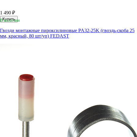
1 490 ₽
Купить
В наличии
Гвозди монтажные пироксилиновые PA32-25K (гвоздь-скоба 25
мм, красный, 80 шт/уп) FEDAST