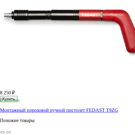
8 250 ₽
Купить
В наличии
Монтажный пороховой ручной пистолет FEDAST Т9ZG
Похожие товары