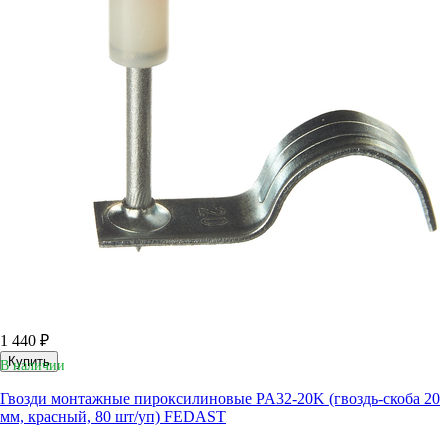
1 440 ₽
Купить
В наличии
Гвозди монтажные пироксилиновые PA32-20K (гвоздь-скоба 20
мм, красный, 80 шт/уп) FEDAST