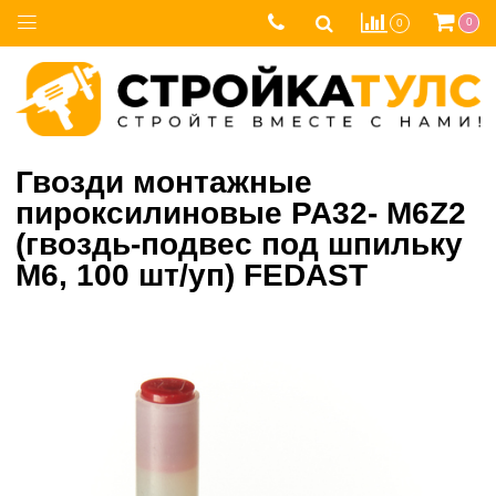
0
0
Гвозди монтажные
пироксилиновые PA32- M6Z2
(гвоздь-подвес под шпильку
М6, 100 шт/уп) FEDAST