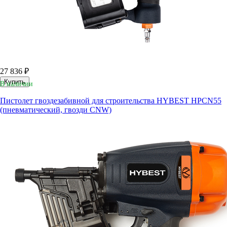
27 836 ₽
Купить
В наличии
Пистолет гвоздезабивной для строительства HYBEST HPCN55
(пневматический, гвозди CNW)