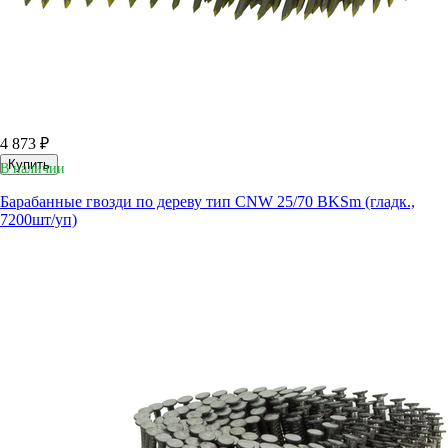
4 873 ₽
Купить
В наличии
Барабанные гвозди по дереву тип CNW 25/70 BKSm (гладк.,
7200шт/уп)