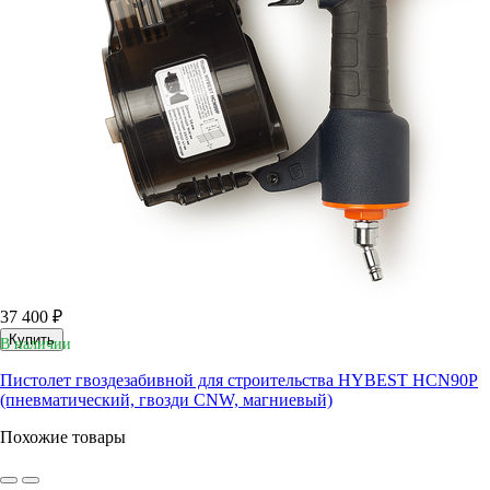
37 400 ₽
Купить
В наличии
Пистолет гвоздезабивной для строительства HYBEST HCN90P
(пневматический, гвозди CNW, магниевый)
Похожие товары