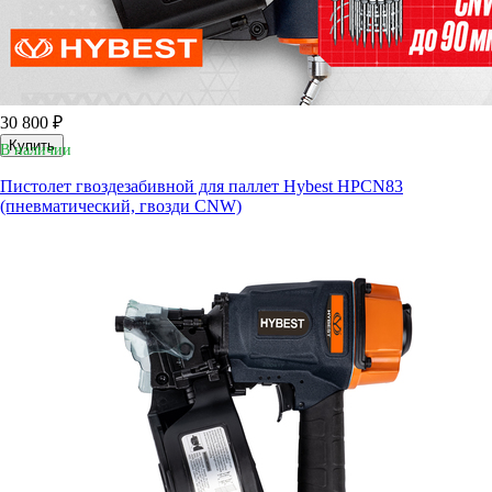
30 800 ₽
Купить
В наличии
Пистолет гвоздезабивной для паллет Hybest HPCN83
(пневматический, гвозди CNW)