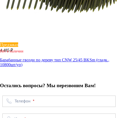
Предзаказ
4 485 ₽
Нет в наличии
Барабанные гвозди по дереву тип CNW 25/45 BKSm (гладк.,
10800шт/уп)
Остались вопросы? Мы перезвоним Вам!
Телефон