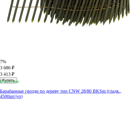
7%
3 686 ₽
3 413 ₽
Купить
В наличии
Барабанные гвозди по дереву тип CNW 28/80 BKSm (гладк.,
4500шт/уп)