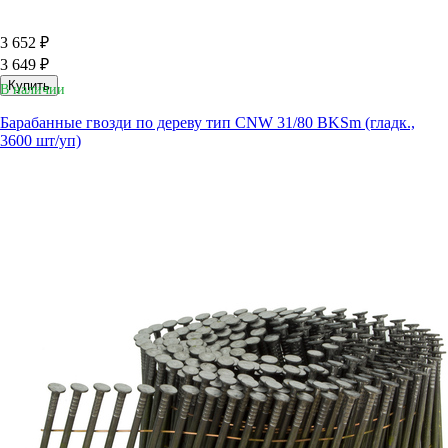
3 652 ₽
3 649 ₽
Купить
В наличии
Барабанные гвозди по дереву тип CNW 31/80 BKSm (гладк.,
3600 шт/уп)