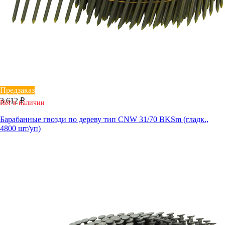
Предзаказ
3 612 ₽
Нет в наличии
Барабанные гвозди по дереву тип CNW 31/70 BKSm (гладк.,
4800 шт/уп)