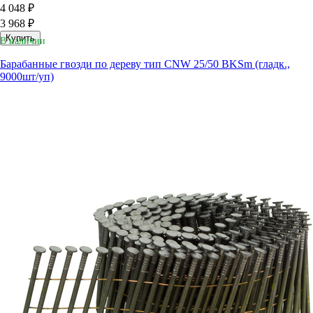
4 048 ₽
3 968 ₽
Купить
В наличии
Барабанные гвозди по дереву тип CNW 25/50 BKSm (гладк.,
9000шт/уп)