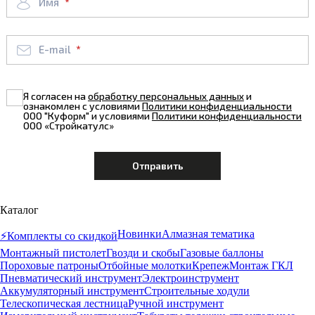
Имя
E-mail
Я согласен на
обработку персональных данных
и
ознакомлен с условиями
Политики конфиденциальности
ООО "Куформ" и условиями
Политики конфиденциальности
ООО «Стройкатулс»
Каталог
Новинки
Алмазная тематика
⚡️Комплекты со скидкой
Монтажный пистолет
Гвозди и скобы
Газовые баллоны
Пороховые патроны
Отбойные молотки
Крепеж
Монтаж ГКЛ
Пневматический инструмент
Электроинструмент
Аккумуляторный инструмент
Строительные ходули
Телескопическая лестница
Ручной инструмент