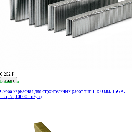
6 262 ₽
Купить
В наличии
Скоба каркасная для строительных работ тип L (50 мм, 16GA,
155, N ,10000 шт/уп)