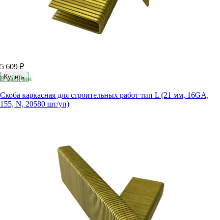
5 609 ₽
Купить
В наличии
Скоба каркасная для строительных работ тип L (21 мм, 16GA,
155, N, 20580 шт/уп)