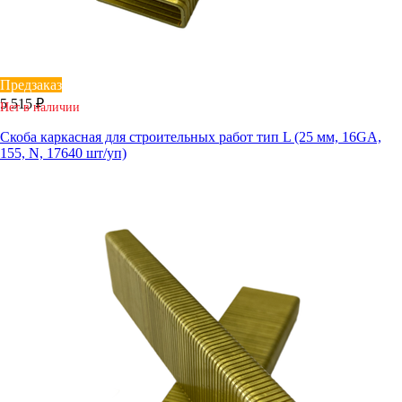
Предзаказ
5 515 ₽
Нет в наличии
Скоба каркасная для строительных работ тип L (25 мм, 16GA,
155, N, 17640 шт/уп)