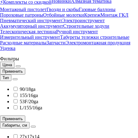
Новинки
Алмазная тематика
⚡️Комплекты со скидкой
Монтажный пистолет
Гвозди и скобы
Газовые баллоны
Пороховые патроны
Отбойные молотки
Крепеж
Монтаж ГКЛ
Пневматический инструмент
Электроинструмент
Аккумуляторный инструмент
Строительные ходули
Телескопическая лестница
Ручной инструмент
Измерительный инструмент
Табуреты тележки строительные
Расходные материалы
Запчасти
Электромонтажная продукция
Уценка
Фильтры
Цена
Применить
Тип
90/18ga
155/16ga
53F/20ga
L/155/16ga
Применить
Габариты, см
27x17x14