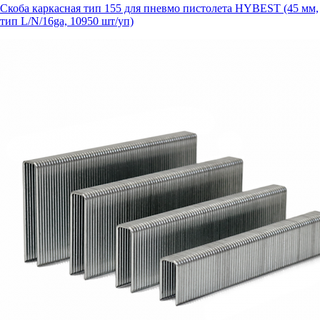
Скоба каркасная тип 155 для пневмо пистолета HYBEST (45 мм,
тип L/N/16ga, 10950 шт/уп)