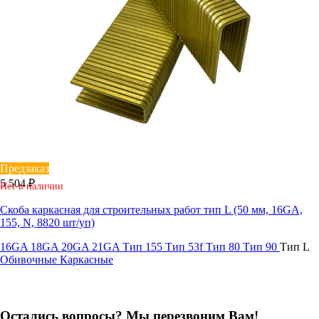
Предзаказ
5 504 ₽
Нет в наличии
Скоба каркасная для строительных работ тип L (50 мм, 16GA,
155, N, 8820 шт/уп)
16GA
18GA
20GA
21GA
Тип 155
Тип 53f
Тип 80
Тип 90
Тип L
Обивочные
Каркасные
Остались вопросы? Мы перезвоним Вам!