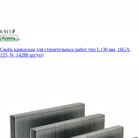
6 915 ₽
Купить
В наличии
Скоба каркасная для строительных работ тип L (30 мм, 16GA,
155, N ,14280 шт/уп)