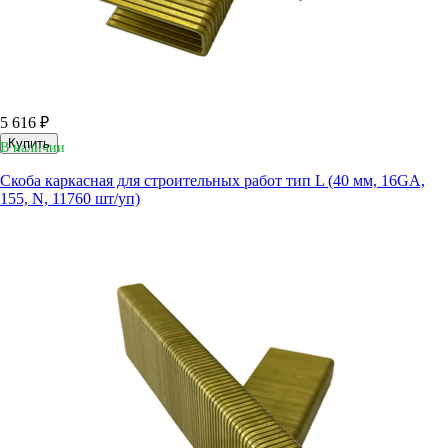
5 616 ₽
Купить
В наличии
Скоба каркасная для строительных работ тип L (40 мм, 16GA,
155, N, 11760 шт/уп)