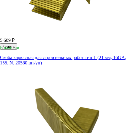
5 609 ₽
Купить
В наличии
Скоба каркасная для строительных работ тип L (21 мм, 16GA,
155, N, 20580 шт/уп)