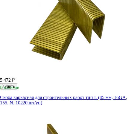
5 472 ₽
Купить
В наличии
Скоба каркасная для строительных работ тип L (45 мм, 16GA,
155, N, 10220 шт/уп)