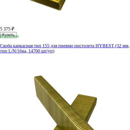
5 375 ₽
Купить
В наличии
Скоба каркасная тип 155 для пневмо пистолета HYBEST (32 мм,
тип L/N/16ga, 14700 шт/уп)