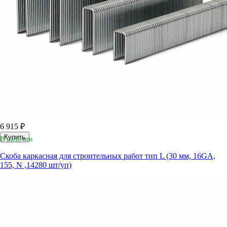
6 915 ₽
Купить
В наличии
Скоба каркасная для строительных работ тип L (30 мм, 16GA,
155, N ,14280 шт/уп)