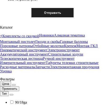
Каталог
Новинки
Алмазная тематика
⚡️Комплекты со скидкой
Монтажный пистолет
Гвозди и скобы
Газовые баллоны
Пороховые патроны
Отбойные молотки
Крепеж
Монтаж ГКЛ
Пневматический инструмент
Электроинструмент
Аккумуляторный инструмент
Строительные ходули
Телескопическая лестница
Ручной инструмент
Измерительный инструмент
Табуреты тележки строительные
Расходные материалы
Запчасти
Электромонтажная продукция
Уценка
Фильтры
Цена
Применить
Тип
90/18ga