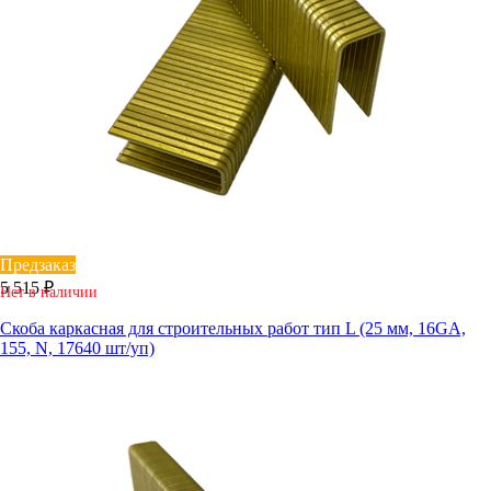
Предзаказ
5 515 ₽
Нет в наличии
Скоба каркасная для строительных работ тип L (25 мм, 16GA,
155, N, 17640 шт/уп)