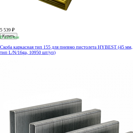
5 539 ₽
Купить
В наличии
Скоба каркасная тип 155 для пневмо пистолета HYBEST (45 мм,
тип L/N/16ga, 10950 шт/уп)