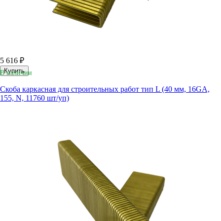
5 616 ₽
Купить
В наличии
Скоба каркасная для строительных работ тип L (40 мм, 16GA,
155, N, 11760 шт/уп)