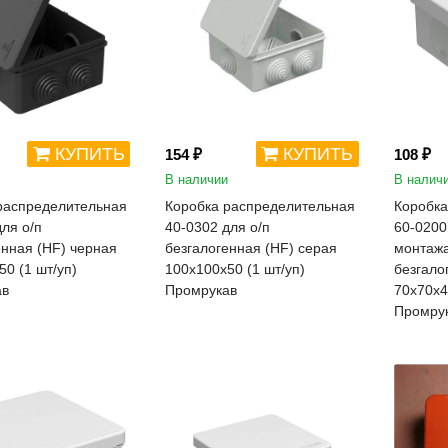
КУПИТЬ
КУПИТЬ
154 ₽
108 ₽
В наличии
В налич
распределительная
Коробка распределительная
Коробка
ля о/п
40-0302 для о/п
60-0200
енная (HF) черная
безгалогенная (HF) серая
монтажа
0 (1 шт/уп)
100х100х50 (1 шт/уп)
безгало
ав
Промрукав
70х70х4
Промру