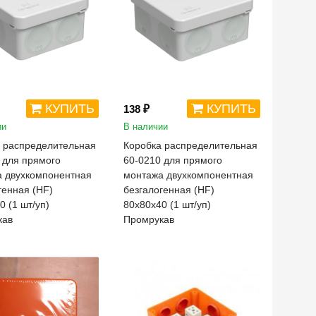
КУПИТЬ
КУПИТЬ
138 ₽
ии
В наличии
 распределительная
Коробка распределительная
 для прямого
60-0210 для прямого
 двухкомпонентная
монтажа двухкомпонентная
генная (HF)
безгалогенная (HF)
0 (1 шт/уп)
80х80х40 (1 шт/уп)
кав
Промрукав