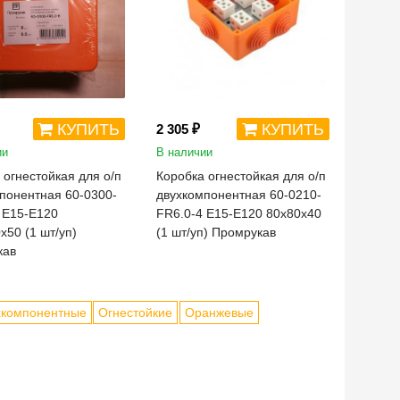
КУПИТЬ
КУПИТЬ
2 305 ₽
ии
В наличии
 огнестойкая для о/п
Коробка огнестойкая для о/п
понентная 60-0300-
двухкомпонентная 60-0210-
 Е15-Е120
FR6.0-4 Е15-Е120 80х80х40
х50 (1 шт/уп)
(1 шт/уп) Промрукав
кав
хкомпонентные
Огнестойкие
Оранжевые