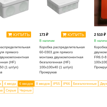
КУПИТЬ
КУПИТЬ
173 ₽
2 510 ₽
В наличии
В налич
распределительная
Коробка распределительная
Коробка
для прямого
60-0303 для прямого
двухком
двухкомпонентная
монтажа двухкомпонентная
FR6.0-8
енная (HF)
безгалогенная (HF)
100х100
0 (1 шт/уп)
100х100х40 (1 шт/уп)
Промру
ав
Промрукав
в
4 ввода
6 вводов
8 вводов
IP55
IP66
Безгалогенные
Дву
ав
Серые
Черные