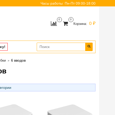
Часы работы: Пн-Пт 09:00-18:00
0
0
0 ₽
Корзина:
ку!
бки
6 вводов
ов
тегории