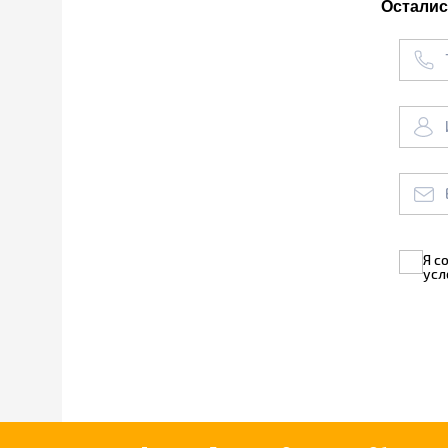
Осталис
Я с
усл