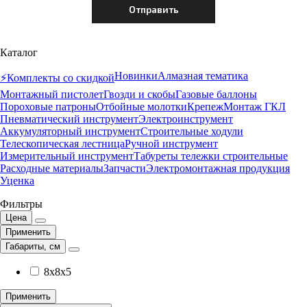
Каталог
Новинки
Алмазная тематика
⚡️Комплекты со скидкой
Монтажный пистолет
Гвозди и скобы
Газовые баллоны
Пороховые патроны
Отбойные молотки
Крепеж
Монтаж ГКЛ
Пневматический инструмент
Электроинструмент
Аккумуляторный инструмент
Строительные ходули
Телескопическая лестница
Ручной инструмент
Измерительный инструмент
Табуреты тележки строительные
Расходные материалы
Запчасти
Электромонтажная продукция
Уценка
Фильтры
Цена
Применить
Габариты, см
8x8x5
Применить