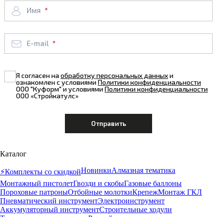
Имя
E-mail
Я согласен на
обработку персональных данных
и
ознакомлен с условиями
Политики конфиденциальности
ООО "Куформ" и условиями
Политики конфиденциальности
ООО «Стройкатулс»
Каталог
Новинки
Алмазная тематика
⚡️Комплекты со скидкой
Монтажный пистолет
Гвозди и скобы
Газовые баллоны
Пороховые патроны
Отбойные молотки
Крепеж
Монтаж ГКЛ
Пневматический инструмент
Электроинструмент
Аккумуляторный инструмент
Строительные ходули