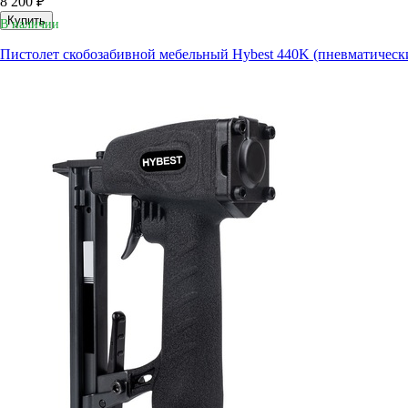
8 200 ₽
Купить
В наличии
Пистолет скобозабивной мебельный Hybest 440K (пневматически