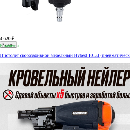
4 620 ₽
Купить
В наличии
Пистолет скобозабивной мебельный Hybest 1013J (пневматическ