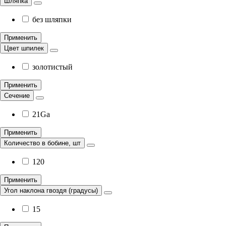
Шляпка
без шляпки
Применить
Цвет шпилек
золотистый
Применить
Сечение
21Ga
Применить
Количество в бобине, шт
120
Применить
Угол наклона гвоздя (градусы)
15