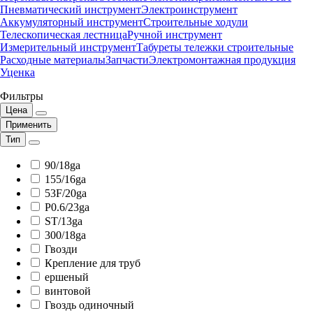
Пневматический инструмент
Электроинструмент
Аккумуляторный инструмент
Строительные ходули
Телескопическая лестница
Ручной инструмент
Измерительный инструмент
Табуреты тележки строительные
Расходные материалы
Запчасти
Электромонтажная продукция
Уценка
Фильтры
Цена
Применить
Тип
90/18ga
155/16ga
53F/20ga
P0.6/23ga
ST/13ga
300/18ga
Гвозди
Крепление для труб
ершеный
винтовой
Гвоздь одиночный