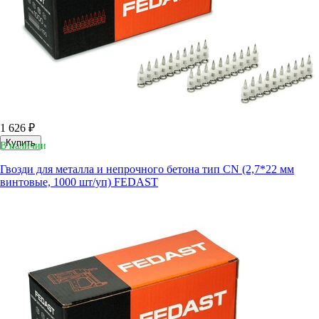
1 626 ₽
Купить
В наличии
Гвозди для металла и непрочного бетона тип CN (2,7*22 мм
винтовые, 1000 шт/уп) FEDAST