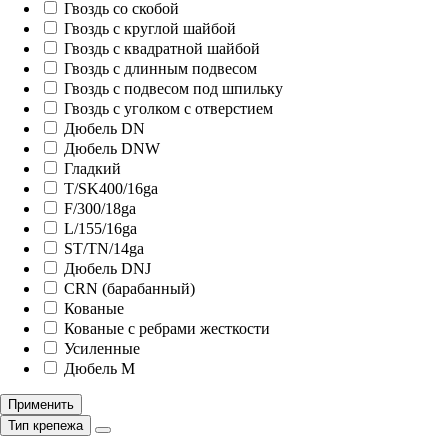
Гвоздь со скобой
Гвоздь с круглой шайбой
Гвоздь с квадратной шайбой
Гвоздь с длинным подвесом
Гвоздь с подвесом под шпильку
Гвоздь с уголком с отверстием
Дюбель DN
Дюбель DNW
Гладкий
T/SK400/16ga
F/300/18ga
L/155/16ga
ST/TN/14ga
Дюбель DNJ
СRN (барабанный)
Кованые
Кованые с ребрами жесткости
Усиленные
Дюбель М
Применить
Тип крепежа