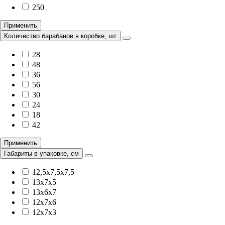
250
Применить
Количество барабанов в коробке, шт
28
48
36
56
30
24
18
42
Применить
Габариты в упаковке, см
12,5x7,5x7,5
13х7х5
13х6х7
12х7х6
12х7х3