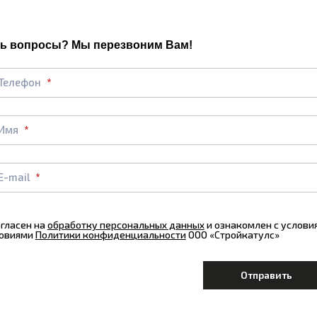
ь вопросы? Мы перезвоним Вам!
Телефон
Имя
E-mail
огласен на
обработку персональных данных
и ознакомлен с услов
овиями
Политики конфиденциальности
ООО «Стройкатулс»