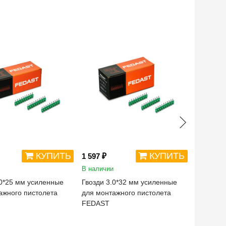
КУПИТЬ
КУПИТЬ
1 597 ₽
1 213 ₽
В наличии
В наличи
.0*25 мм усиленные
Гвозди 3.0*32 мм усиленные
Гвозди 3
ажного пистолета
для монтажного пистолета
для монт
FEDAST
FEDAST