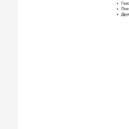
Газ
Пне
Дру