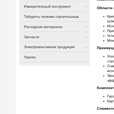
Измерительный инструмент
Области 
Кре
Табуреты тележки строительные
асб
Исп
Расходные материалы
При
Уст
Запчасти
Мон
Электромонтажная продукция
Преимущ
Уси
Уценка
стр
Сов
исп
Эко
эфф
Комплект
Гво
Кар
Совмест