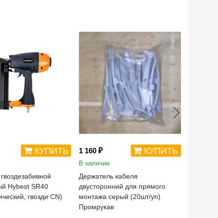
12%
378 ₽
КУПИТЬ
КУПИТЬ
1 160 ₽
334 ₽
В наличии
В наличи
 гвоздезабивной
Держатель кабеля
Гребенка
й Hybest SR40
двусторонний для прямого
труб диа
ический, гвозди CN)
монтажа серый (20шт/уп)
8 мест, 6
Промрукав