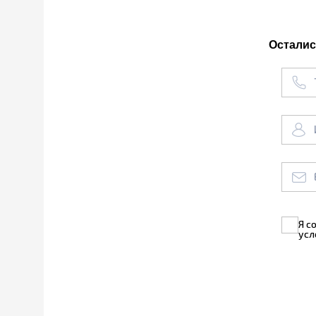
Осталис
Я с
усл