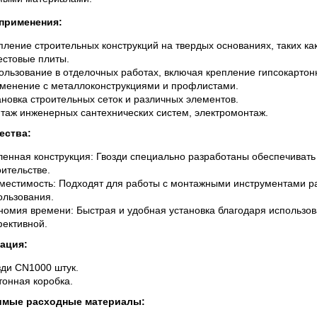
применения:
пление строительных конструкций на твердых основаниях, таких как
естовые плиты.
ользование в отделочных работах, включая крепление гипсокартонн
менение с металлоконструкциями и профлистами.
ановка строительных сеток и различных элементов.
таж инженерных сантехнических систем, электромонтаж.
ества:
ленная конструкция: Гвозди специально разработаны обеспечивать
оительстве.
местимость: Подходят для работы с монтажными инструментами ра
ользования.
номия времени: Быстрая и удобная установка благодаря использов
ективной.
ация:
зди CN1000 штук.
тонная коробка.
имые расходные материалы: