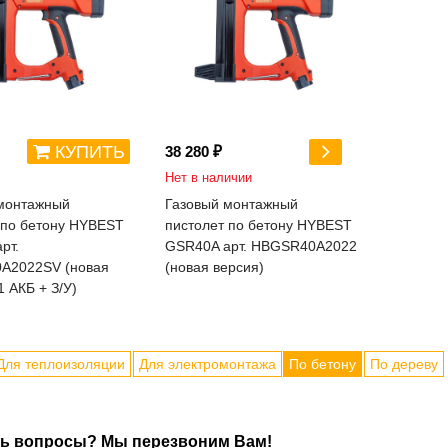
КУПИТЬ
38 280 ₽
Нет в наличии
монтажный
Газовый монтажный
 по бетону HYBEST
пистолет по бетону HYBEST
рт.
GSR40A арт. HBGSR40A2022
A2022SV (новая
(новая версия)
1 АКБ + З/У)
Для теплоизоляции
Для электромонтажа
По бетону
По дереву
ь вопросы? Мы перезвоним Вам!