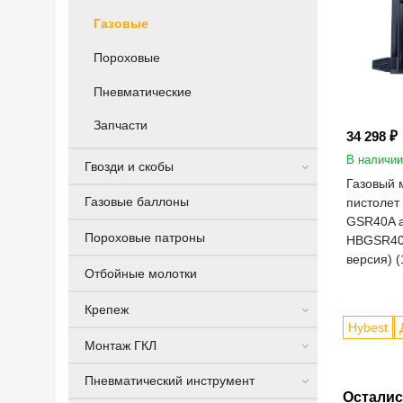
Газовые
Пороховые
Пневматические
Запчасти
34 298 ₽
В наличии
Гвозди и скобы
Газовый 
Газовые баллоны
пистолет
GSR40A а
Пороховые патроны
HBGSR40
версия) (
Отбойные молотки
Крепеж
Hybest
Монтаж ГКЛ
Пневматический инструмент
Осталис