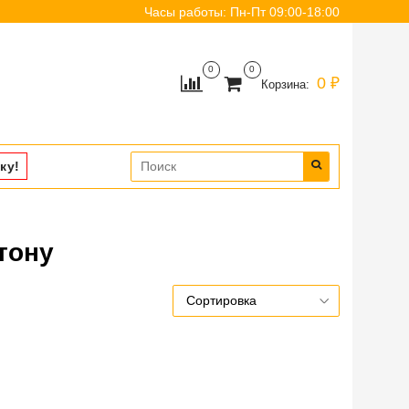
Часы работы: Пн-Пт 09:00-18:00
0
0
0 ₽
Корзина:
ку!
тону