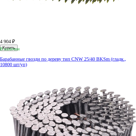
4 904 ₽
Купить
В наличии
Барабанные гвозди по дереву тип CNW 25/40 BKSm (гладк.,
10800 шт/уп)