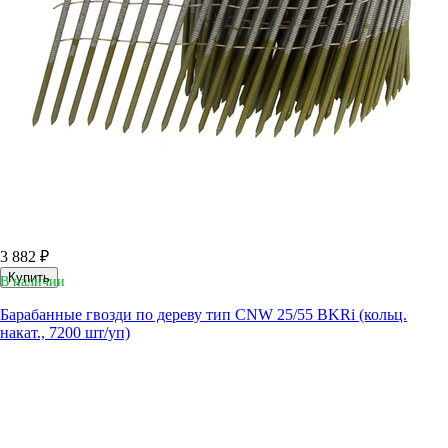
3 882 ₽
Купить
В наличии
Барабанные гвозди по дереву тип CNW 25/55 BKRi (кольц.
накат., 7200 шт/уп)