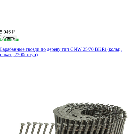
5 046 ₽
Купить
В наличии
Барабанные гвозди по дереву тип CNW 25/70 BKRi (кольц.
накат., 7200шт/уп)