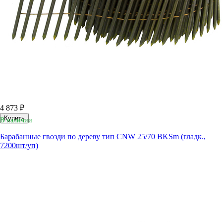
4 873 ₽
Купить
В наличии
Барабанные гвозди по дереву тип CNW 25/70 BKSm (гладк.,
7200шт/уп)