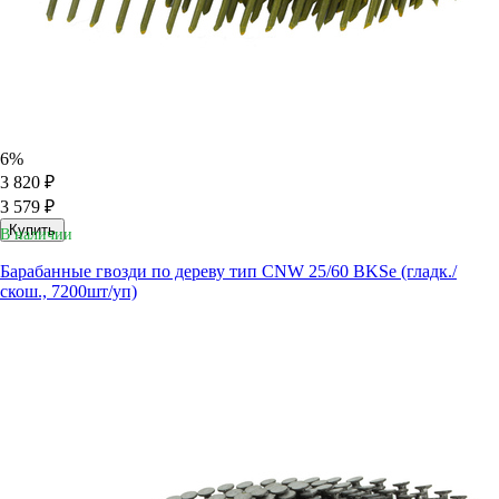
6%
3 820 ₽
3 579 ₽
Купить
В наличии
Барабанные гвозди по дереву тип CNW 25/60 BKSe (гладк./
скош., 7200шт/уп)