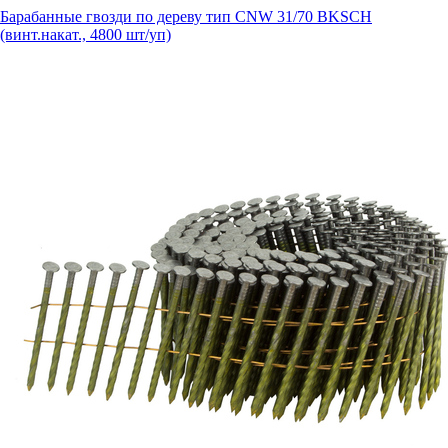
Барабанные гвозди по дереву тип CNW 31/70 BKSCH
(винт.накат., 4800 шт/уп)