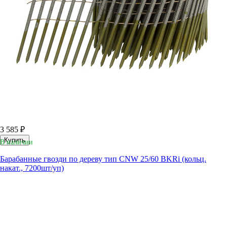
3 585 ₽
Купить
В наличии
Барабанные гвозди по дереву тип CNW 25/60 BKRi (кольц.
накат., 7200шт/уп)