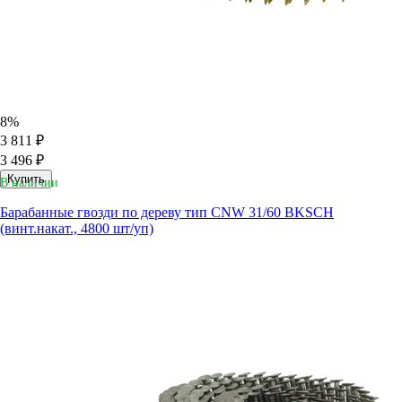
8%
3 811 ₽
3 496 ₽
Купить
В наличии
Барабанные гвозди по дереву тип CNW 31/60 BKSCH
(винт.накат., 4800 шт/уп)