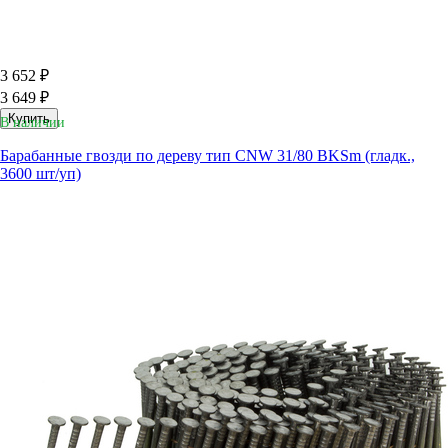
3 652 ₽
3 649 ₽
Купить
В наличии
Барабанные гвозди по дереву тип CNW 31/80 BKSm (гладк.,
3600 шт/уп)