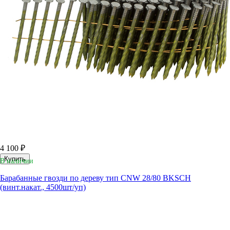
4 100 ₽
Купить
В наличии
Барабанные гвозди по дереву тип CNW 28/80 BKSCH
(винт.накат., 4500шт/уп)