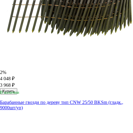
2%
4 048 ₽
3 968 ₽
Купить
В наличии
Барабанные гвозди по дереву тип CNW 25/50 BKSm (гладк.,
9000шт/уп)