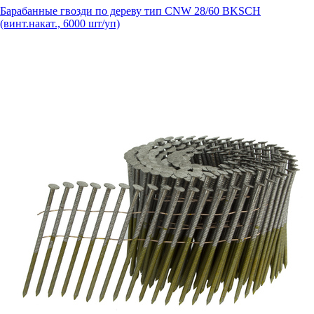
Барабанные гвозди по дереву тип CNW 28/60 BKSCH
(винт.накат., 6000 шт/уп)