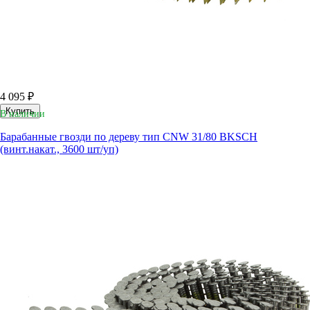
4 095 ₽
Купить
В наличии
Барабанные гвозди по дереву тип CNW 31/80 BKSCH
(винт.накат., 3600 шт/уп)