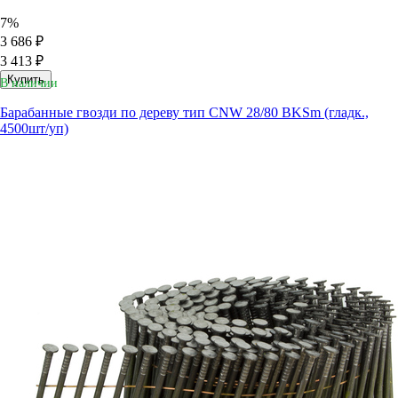
7%
3 686 ₽
3 413 ₽
Купить
В наличии
Барабанные гвозди по дереву тип CNW 28/80 BKSm (гладк.,
4500шт/уп)