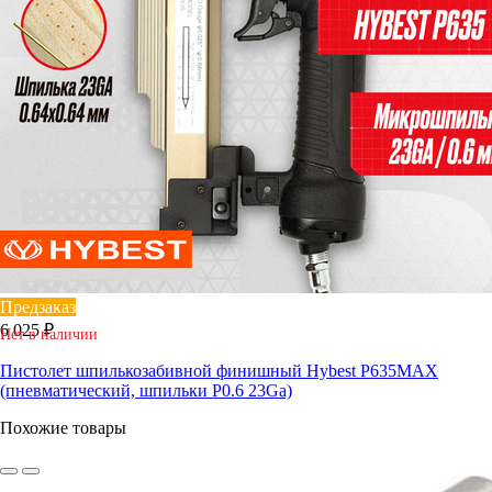
Предзаказ
6 025 ₽
Нет в наличии
Пистолет шпилькозабивной финишный Hybest P635MAX
(пневматический, шпильки P0.6 23Ga)
Похожие товары