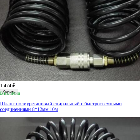
1 474 ₽
Купить
В наличии
Шланг полиуретановый спиральный с быстросъемными
соединениями 8*12мм 10м