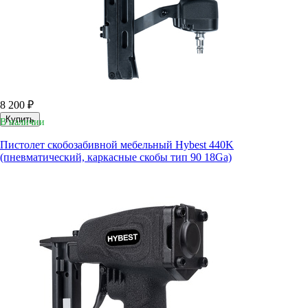
8 200 ₽
Купить
В наличии
Пистолет скобозабивной мебельный Hybest 440K
(пневматический, каркасные скобы тип 90 18Ga)