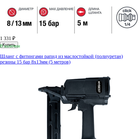
1 331 ₽
Купить
В наличии
Шланг с фитингами рапид из маслостойкой (полиуретан)
резины 15 бар 8x13мм (5 метров)