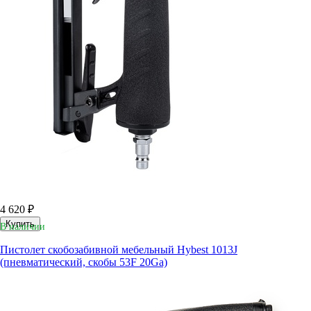
4 620 ₽
Купить
В наличии
Пистолет скобозабивной мебельный Hybest 1013J
(пневматический, скобы 53F 20Ga)