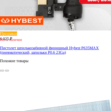
Предзаказ
6 025 ₽
Нет в наличии
Пистолет шпилькозабивной финишный Hybest P635MAX
(пневматический, шпильки P0.6 23Ga)
Похожие товары