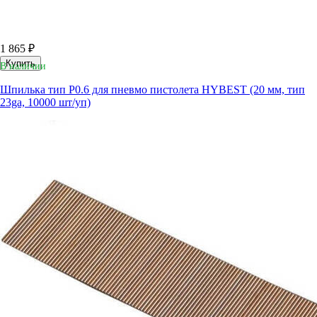
1 865 ₽
Купить
В наличии
Шпилька тип P0.6 для пневмо пистолета HYBEST (20 мм, тип
23ga, 10000 шт/уп)