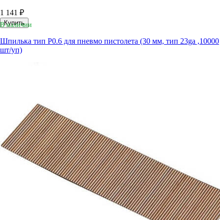
1 141 ₽
Купить
В наличии
Шпилька тип P0.6 для пневмо пистолета (30 мм, тип 23ga ,10000
шт/уп)