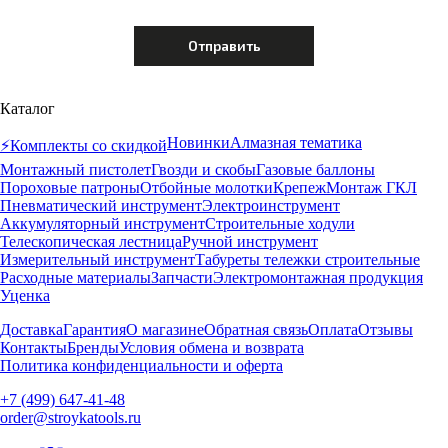
Каталог
Новинки
Алмазная тематика
⚡️Комплекты со скидкой
Монтажный пистолет
Гвозди и скобы
Газовые баллоны
Пороховые патроны
Отбойные молотки
Крепеж
Монтаж ГКЛ
Пневматический инструмент
Электроинструмент
Аккумуляторный инструмент
Строительные ходули
Телескопическая лестница
Ручной инструмент
Измерительный инструмент
Табуреты тележки строительные
Расходные материалы
Запчасти
Электромонтажная продукция
Уценка
Доставка
Гарантия
О магазине
Обратная связь
Оплата
Отзывы
Контакты
Бренды
Условия обмена и возврата
Политика конфиденциальности и оферта
+7 (499) 647-41-48
order@stroykatools.ru