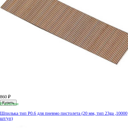
860 ₽
Купить
В наличии
Шпилька тип P0.6 для пневмо пистолета (20 мм, тип 23ga ,10000
шт/уп)