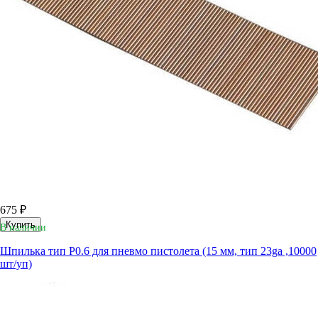
675 ₽
Купить
В наличии
Шпилька тип P0.6 для пневмо пистолета (15 мм, тип 23ga ,10000
шт/уп)