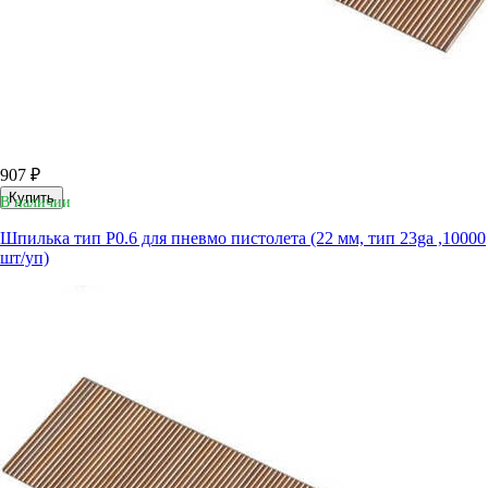
907 ₽
Купить
В наличии
Шпилька тип P0.6 для пневмо пистолета (22 мм, тип 23ga ,10000
шт/уп)