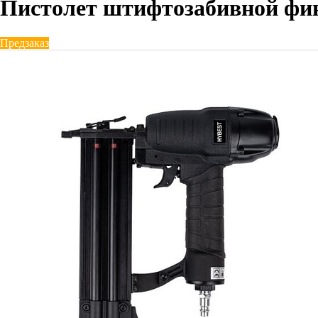
Пистолет штифтозабивной фин
Предзаказ