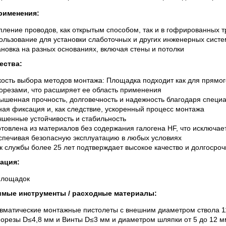
рименения:
пление проводов, как открытым способом, так и в гофрированных т
ользование для установки слаботочных и других инженерных систе
ановка на разных основаниях, включая стены и потолки
ества:
кость выбора методов монтажа: Площадка подходит как для прямого
орезами, что расширяет ее область применения
ышенная прочность, долговечность и надежность благодаря специа
ная фиксация и, как следствие, ускоренный процесс монтажа
чшенные устойчивость и стабильность
отовлена из материалов без содержания галогена HF, что исключает
спечивая безопасную эксплуатацию в любых условиях
к службы более 25 лет подтверждает высокое качество и долгосро
ация:
площадок
мые инструменты / расходные материалы:
вматические монтажные пистолеты с внешним диаметром ствола 1
орезы D≤4,8 мм и Винты D≤3 мм и диаметром шляпки от 5 до 12 м