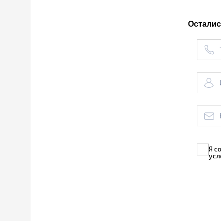
Осталис
Я с
усл