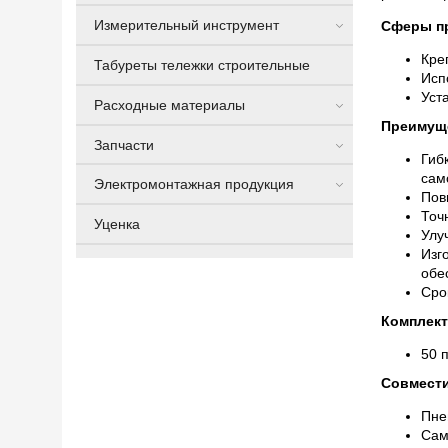
Измерительный инструмент
Сферы п
Кре
Табуреты тележки строительные
Исп
Уст
Расходные материалы
Преимущ
Запчасти
Гиб
сам
Электромонтажная продукция
Пов
Точ
Уценка
Улу
Изг
обе
Сро
Комплект
50 
Совмести
Пне
Сам